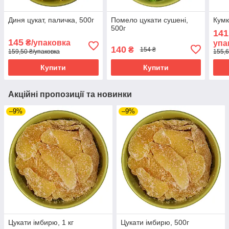
Диня цукат, паличка, 500г
Помело цукати сушені,
Кумк
500г
141
145
₴/упаковка
упа
140
₴
154 ₴
159,50 ₴/упаковка
155,6
Купити
Купити
Акційні пропозиції та новинки
–9%
–9%
Цукати імбирю, 1 кг
Цукати імбирю, 500г