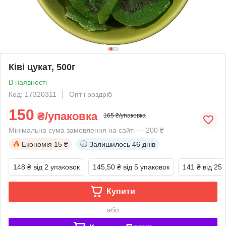
Ківі цукат, 500г
В наявності
Код: 17320311
Опт і роздріб
150
₴/упаковка
165 ₴/упаковка
Мінімальна сума замовлення на сайті — 200 ₴
Економія
15 ₴
Залишилось
46 днів
148 ₴
від 2 упаковок
145,50 ₴
від 5 упаковок
141 ₴
від 25
Купити
або