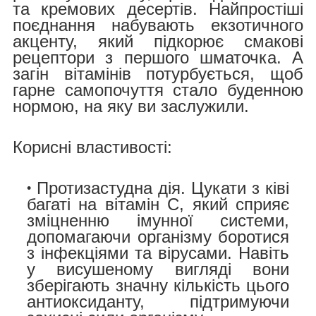
та кремових десертів. Найпростіші
поєднання набувають екзотичного
акценту, який підкорює смакові
рецептори з першого шматочка. А
загін вітамінів потурбується, щоб
гарне самопочуття стало буденною
нормою, на яку ви заслужили.
Корисні властивості:
Протизастудна дія.
Цукати з ківі
багаті на вітамін С, який сприяє
зміцненню імунної системи,
допомагаючи організму боротися
з інфекціями та вірусами. Навіть
у висушеному вигляді вони
зберігають значну кількість цього
антиоксиданту, підтримуючи