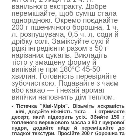
ванільного екстракту. Добре
перемішайте, щоб суміш стала
однорідною. Окремо поєднайте
200 г пшеничного борошна, 1 ч.
л. розпушувача, 0,5 ч. л. соди й
дрібку солі. Заміксуйте сухі й
рідкі інгредієнти разом з 50 г
нарізаних цукатів. Викладіть
тісто у змащену форму й
випікайте при 180°C 45-50
хвилин. Готовність перевіряйте
зубочисткою. Подавайте з чаєм
або какао — і нехай аромат
випічки наповнить дім теплом.
Тістечка "Ківі-Мрія".
Візьміть яскравість
ківі, додайте ніжність тіста — і отримаєте
десерт, який підкорить усіх. Збийте 150 г
топленого вершкового масла з 80 г цукрової
пудри, додайте яйце й перемішайте до
гладкої текстури. Просійте 200 г борошна та