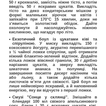
50 г крохмалю, замісіть ніжне тісто, а потім
введіть 50 г яскравих цукатів. Викладіть
тісто на деко кондитерським мішком у
формі маленьких зірочок чи квітів і
запікайте при 170°C 15 хвилин, доки не
з’явиться золотистий обідок. Дайте
охолонути й насолоджуйтесь ніжною
кислинкою, що нагадує про літо.
Екзотичний боул із цукатами ківі та
спіруліною.
У миску викладіть 150 г
кокосового йогурту, акуратно перемішаного
з ½ чайної ложки спіруліни, щоб отримати
ніжний блакитно-зелений відтінок. Додайте
кілька ложок вівсяної граноли, 30 г дрібно
нарізаних цукатів, а зверху викладіть
шматочки ананаса та полуниці. На
завершення посипте десерт насінням чіа
або льону, а також додайте кілька
листочків м’яти для свіжості. Цей боул не
лише неймовірно яскравий, а й наповнений
енергією, яку ви відчуєте з першої ложки.
Смузі "Сонце у склянці".
Змішайте в
блендері 100 мл свіжого апельсинового
соку, банан і 20 г яскравих цукатів ківі.