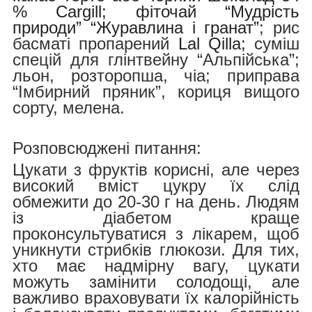
% Cargill;
фіточай “Мудрість
природи” “Журавлина і гранат”
;
рис
басматі пропарений
Lal Qilla;
суміш
спецій для глінтвейну “Альпійська”;
льон, розторопша, чіа; приправа
“Імбирний пряник”, кориця вищого
сорту, мелена.
Розповсюджені питання:
Цукати з фруктів корисні, але через
високий вміст цукру їх слід
обмежити до 20-30 г на день. Людям
із діабетом краще
проконсультуватися з лікарем, щоб
уникнути стрибків глюкози. Для тих,
хто має надмірну вагу, цукати
можуть замінити солодощі, але
важливо враховувати їх калорійність