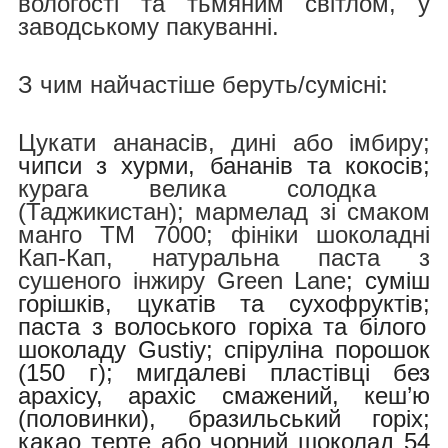
вологості та тьмяним світлом, у
заводському пакуванні.
З чим найчастіше беруть/cумісні:
Цукати ананасів, дині або імбиру;
чипси з хурми, бананів та кокосів;
курага велика солодка
(Таджикистан); мармелад зі смаком
манго ТМ 7000; фініки шоколадні
Кап-Кап, натуральна паста з
сушеного інжиру Green Lane
;
суміш
горішків, цукатів та сухофруктів;
паста з волоського горіха та білого
шоколаду Gustiy; спіруліна порошок
(150 г);
мигдалеві пластівці без
арахісу, арахіс смажений, кеш’ю
(половинки), бразильський горіх;
какао терте або чорний шоколад 54