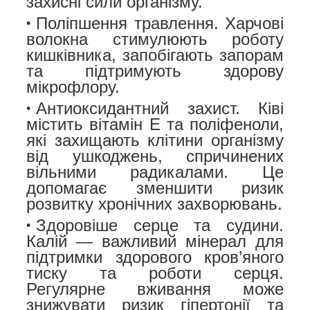
захисні сили організму.
Поліпшення травлення.
Харчові
волокна стимулюють роботу
кишківника, запобігають запорам
та підтримують здорову
мікрофлору.
Антиоксидантний захист.
Ківі
містить вітамін Е та поліфеноли,
які захищають клітини організму
від ушкоджень, спричинених
вільними радикалами. Це
допомагає зменшити ризик
розвитку хронічних захворювань.
Здоровіше серце та судини.
Калій — важливий мінерал для
підтримки здорового кров’яного
тиску та роботи серця.
Регулярне вживання може
знижувати ризик гіпертонії та