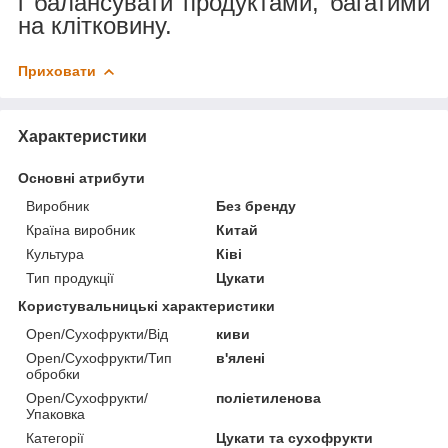
і балансувати продуктами, багатими
на клітковину.
Приховати
Характеристики
Основні атрибути
Виробник
Без бренду
Країна виробник
Китай
Культура
Ківі
Тип продукції
Цукати
Користувальницькі характеристики
Open/Сухофрукти/Від
киви
Open/Сухофрукти/Тип
в'ялені
обробки
Open/Сухофрукти/
поліетиленова
Упаковка
Категорії
Цукати та сухофрукти