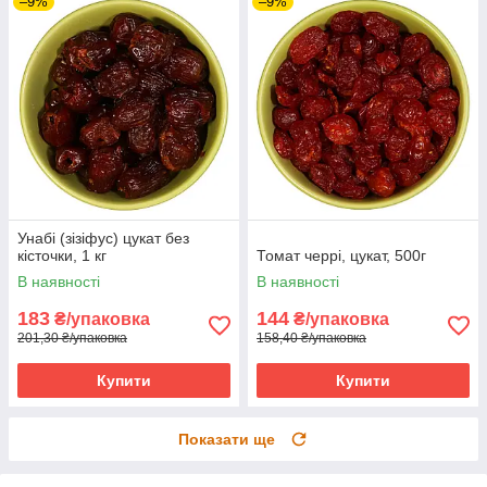
–9%
–9%
Унабі (зізіфус) цукат без
кісточки, 1 кг
Томат черрі, цукат, 500г
В наявності
В наявності
183
144
₴/упаковка
₴/упаковка
201,30 ₴/упаковка
158,40 ₴/упаковка
Купити
Купити
Показати ще