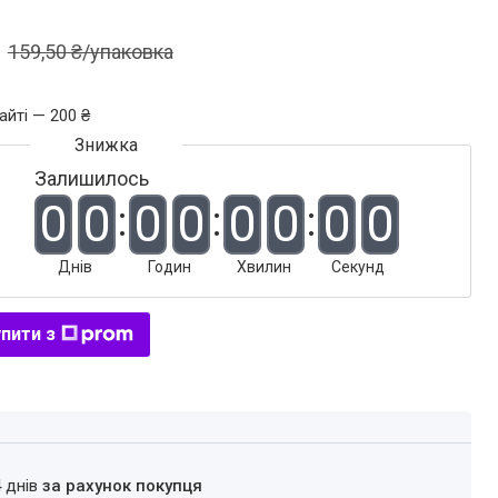
159,50 ₴/упаковка
айті — 200 ₴
Залишилось
0
0
0
0
0
0
0
0
Днів
Годин
Хвилин
Секунд
пити з
4 днів
за рахунок покупця