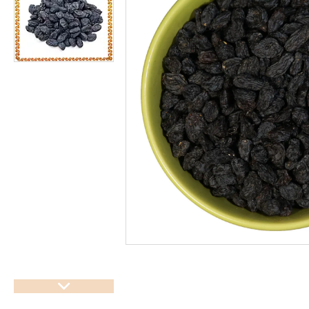
підсолоджувачі
Суперфуды
Рослинні олії першого
холодного віджиму
Топлена олія ГХІ
Яблучний оцет
Пасти
Спеції, прянощі, приправи
Какао продукти
Чай
Консерви
Східні солодощі
Натуральна косметика
Сухе молоко
Сублімована їжа
Крупи, насіння, бобові
Желатин, загусники