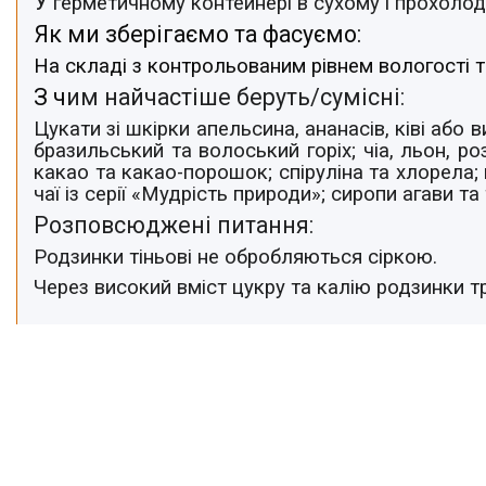
У
герметичному контейнері в сухому і прохолод
Як ми зберігаємо та фасуємо:
На складі з контрольованим рівнем вологості т
З ч
им найчастіше беруть/cумісні:
Цукати зі шкірки апельсина, ананасів, ківі або 
бразильський та волоський горіх; чіа, льон, 
какао та какао-порошок; спіруліна та хлорела;
чаї із серії «Мудрість природи»; сиропи агави та
Розповсюджені питання:
Родзинки тіньові не обробляються сіркою.
Через високий вміст цукру та калію родзинки
т