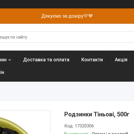
Дякуємо за довіру💛💙
зин
Доставка та оплата
Контакти
Акція
ін
Родзинки Тіньові, 500г
Код:
17320306