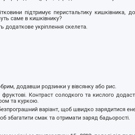
літковини підтримує перистальтику кишківника, 
ивуть саме в кишківнику?
ть додаткове укріплення скелета.
брим, додавши родзинки у вівсянку або рис.
 фруктові. Контраст солодкого та кислого додасть
ром та куркою.
 безпрограшний варіант, щоб швидко зарядитися ене
щоб збагатити смак та отримати заряд бадьорості.