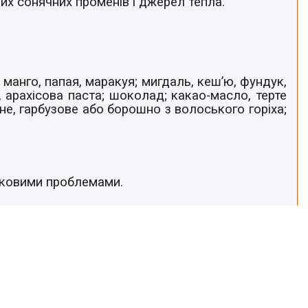
мих сонячних променів і джерел тепла.
е манго, папая, маракуя; мигдаль, кеш’ю, фундук,
 арахісова паста; шоколад; какао-масло, терте
не, гарбузове або борошно з волоського горіха;
рковими проблемами.