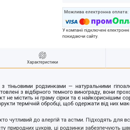
У компанії підключені електронні
покидаючи сайту.
Характеристики
 з тіньовими родзинками — натуральними гіпоал
товлені з відбірного темного винограду, вони прох
дукт не містить ні граму сірки та є найкориснішим 
рукти термічній обробці, щоб одержати від них мак
 хто чутливий до алергій та астми. Підходять для всі
у природних цукрів, ці родзинки забезпечують шв