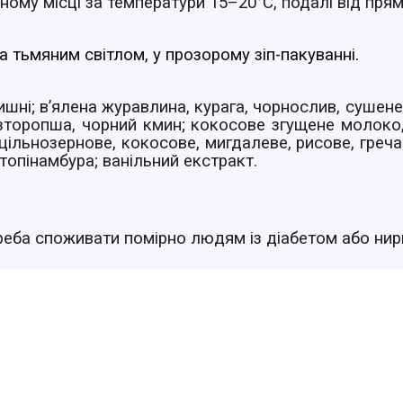
ному місці
за температури 15–20°C, подалі від пря
а тьмяним світлом, у прозорому зіп-пакуванні.
вишні; в’ялена журавлина, курага, чорнослив, сушен
розторопша, чорний кмин; кокосове згущене молоко,
 цільнозернове, кокосове, мигдалеве, рисове, греча
 топінамбура; ванільний екстракт.
реба споживати помірно людям із діабетом або ни