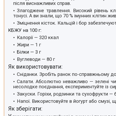
після виснажливих справ.
Злагоджене травлення.
Високий рівень к
тонусі. А ви знали, що 70 % імунних клітин ж
Зміцнення кісток.
Кальцій і бор забезпечую
КБЖУ на 100 г:
Калорії — 320 ккал
Жири — 1 г
Білки —
3
г
Вуглеводи — 80 г
Як використовувати:
Сніданки.
Зробіть ранок по-справжньому до
Салати
. Абсолютно неважливо — зелені чи
несолодке поєднання, експериментуйте із си
Закуски
. Горіхи, родзинки та сухофрукти —
Напої.
Використовуйте в йогурт або смузі, 
Як зберігати: