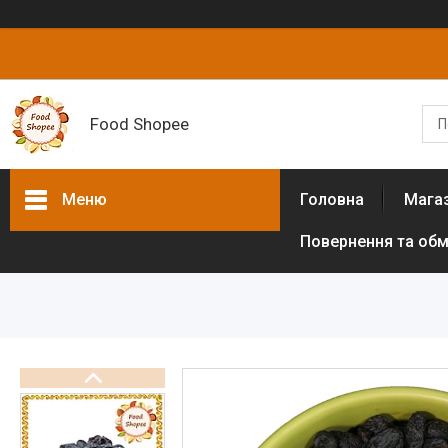
Food Shopee
Меню
Головна
Мага
Повернення та обм
Товари та послуги
Горіхи
Сухофрукти
Цукати
Біологічно активні добавки
Борошно різних культур (без
глютенове)
Цукрозамінники,