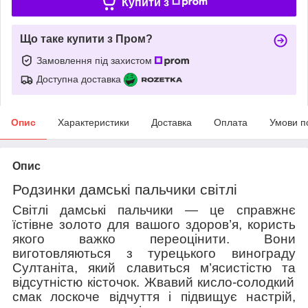
Купити з
Що таке купити з Пром?
Замовлення під захистом
Доступна доставка
Опис
Характеристики
Доставка
Оплата
Умови п
Опис
Родзинки дамські пальчики світлі
Світлі дамські пальчики — це справжнє
їстівне золото для вашого здоров’я, користь
якого важко переоцінити. Вони
виготовляються з турецького винограду
Султаніта, який славиться м’ясистістю та
відсутністю
кісточок. Жвавий кисло-солодкий
смак лоскоче відчуття і підвищує настрій,