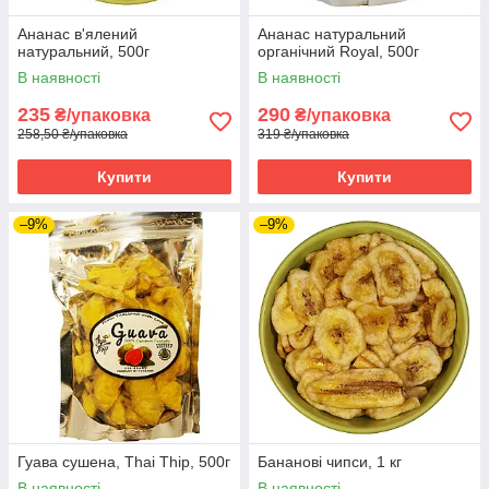
Ананас в'ялений
Ананас натуральний
натуральний, 500г
органічний Royal, 500г
В наявності
В наявності
235
290
₴/упаковка
₴/упаковка
258,50 ₴/упаковка
319 ₴/упаковка
Купити
Купити
–9%
–9%
Гуава сушена, Thai Thip, 500г
Бананові чипси, 1 кг
В наявності
В наявності