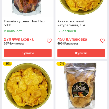
Папайя сушена Thai Thip,
Ананас в'ялений
500г
натуральний, 1 кг
В наявності
В наявності
270
450
₴/упаковка
₴/упаковка
297 ₴/упаковка
495 ₴/упаковка
Купити
Купити
–9%
–9%