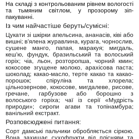
На складі з контрольованим рівнем вологості
та тьмяним світлом, у прозорому зіп-
пакуванні.
Із ч
им найчастіше беруть/cумісні:
Цукати зі шкірки апельсина, ананасів, ківі або
вишні; в’ялена журавлина, курага, чорнослив,
сушене манго, папая, маракуя; мигдаль,
кеш’ю, фундук, бразильський та волоський
горіх; чіа, льон, розторопша, чорний кмин;
кокосове згущене молоко, арахісова паста;
шоколад; какао-масло, терте какао та какао-
порошок; спіруліна та хлорела;
цільнозернове, кокосове, мигдалеве, рисове,
гречане, гарбузове або борошно з
волоського горіха; чаї із серії «Мудрість
природи»; сиропи агави та топінамбура;
ванільний екстракт.
Розповсюджені питання:
Сорт дамські пальчики обробляється сіркою.
Вона
захищає
сухофрукти від плісняви та