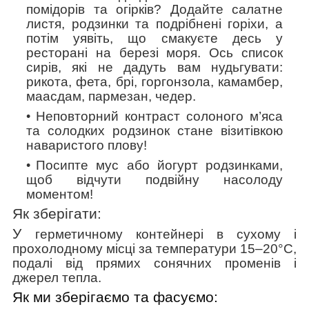
помідорів та огірків? Додайте салатне
листя, родзинки та подрібнені горіхи, а
потім уявіть, що смакуєте десь у
ресторані на березі моря. Ось список
сирів, які не дадуть вам нудьгувати:
рикота, фета, брі, горгонзола, камамбер,
маасдам, пармезан, чедер.
Неповторний контраст солоного м’яса
та солодких родзинок стане візитівкою
наваристого плову!
Посипте мус або йогурт родзинками,
щоб відчути подвійну насолоду
моментом!
Як зберігати:
У
герметичному контейнері в сухому і
прохолодному місці
за температури 15–20°C,
подалі від прямих сонячних променів і
джерел тепла.
Як ми зберігаємо та фасуємо: