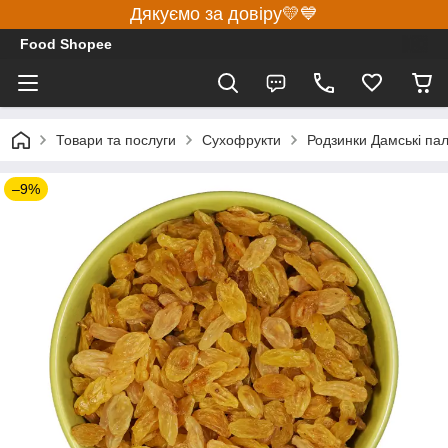
Дякуємо за довіру💛💙
Food Shopee
Товари та послуги
Сухофрукти
Родзинки Дамські паль
–9%