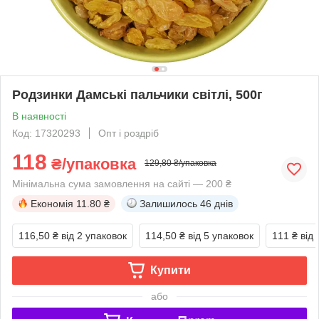
Родзинки Дамські пальчики світлі, 500г
В наявності
Код: 17320293
Опт і роздріб
118
₴/упаковка
129,80 ₴/упаковка
Мінімальна сума замовлення на сайті — 200 ₴
Економія
11.80 ₴
Залишилось
46 днів
116,50 ₴
від 2 упаковок
114,50 ₴
від 5 упаковок
111 ₴
від
Купити
або