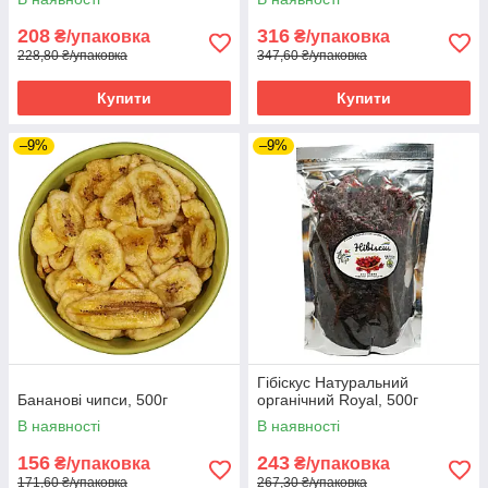
208
316
₴/упаковка
₴/упаковка
228,80 ₴/упаковка
347,60 ₴/упаковка
Купити
Купити
–9%
–9%
Гібіскус Натуральний
Бананові чипси, 500г
органічний Royal, 500г
В наявності
В наявності
156
243
₴/упаковка
₴/упаковка
171,60 ₴/упаковка
267,30 ₴/упаковка