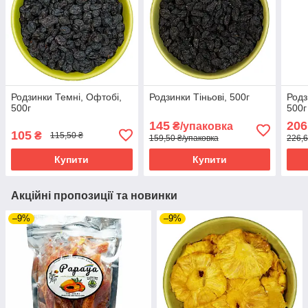
Родзинки Темні, Офтобі,
Родзинки Тіньові, 500г
Родз
500г
500г
145
206
₴/упаковка
105
₴
115,50 ₴
159,50 ₴/упаковка
226,6
Купити
Купити
Акційні пропозиції та новинки
–9%
–9%