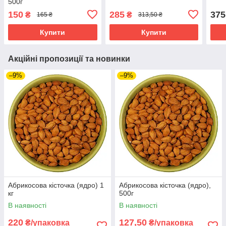
500г
150
285
375
₴
₴
165 ₴
313,50 ₴
Купити
Купити
Акційні пропозиції та новинки
–9%
–9%
Абрикосова кісточка (ядро) 1
Абрикосова кісточка (ядро),
кг
500г
В наявності
В наявності
220
127,50
₴/упаковка
₴/упаковка