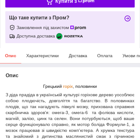
Купити з
Що таке купити з Пром?
Замовлення під захистом
Доступна доставка
Опис
Характеристики
Доставка
Оплата
Умови п
Опис
Грецький
горіх
, половинки
З діда прадіда в українській культурі горіхове дерево уособлює
собою плодючість, довголіття та багатство. В половинках
плодів, що так нагадують півкулі мозку, прихована справжня
скарбничка здоров'я: омега-3, омега-6 та фолієва кислоти,
магній, залізо, цинк та селен. Вони потурбуються, щоб ваше
серце функціонувало справно, як мотор боліда Формули-1, а
мозок працював зі швидкістю комп'ютера. А хрумка текстура
та знайомий з дитинства маслянистий смак з гірчинкою