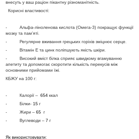
внесуть у ваш раціон пікантну різноманітність.
Корисні властивості:
-
Альфа-ліноленова кислота (Омега-3) покращує функції
мозку та пам’яті.
-
Регулярне вживання грецьких горіхів зміцнює серце.
-
Вітамін Е та цинк поліпшують якість шкіри.
-
Високий вміст білка сприяє швидкому вгамуванню
апетиту та допомогає скоротити кількість перекусів між
основними прийомами їжі.
КБЖУ на 100 г:
-
Калорії –
654
ккал
-
Білки-
15
г
-
Жири –
65
г
-
Вуглеводи –
7
г
Як використовувати: