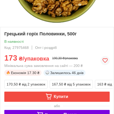
Грецький горіх Половинки, 500г
В наявності
Код: 27975468
Опт і роздріб
173
₴/упаковка
190,30 ₴/упаковка
Мінімальна сума замовлення на сайті — 200 ₴
Економія
17.30 ₴
Залишилось
46 днів
170,50 ₴
від 2 упаковок
167,50 ₴
від 5 упаковок
163 ₴
від
Купити
або