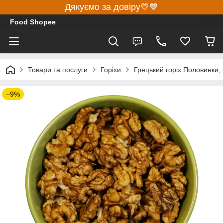
Дякуємо за довіру💛💙
Food Shopee
Товари та послуги
Горіхи
Грецький горіх Половинки,
–9%