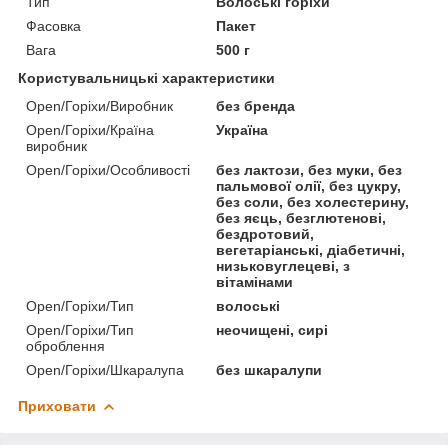
Тип
Волоські горіхи
Фасовка
Пакет
Вага
500 г
Користувальницькі характеристики
Open/Горіхи/Виробник
без бренда
Open/Горіхи/Країна
Україна
виробник
Open/Горіхи/Особливості
без лактози, без муки, без
пальмової олії, без цукру,
без соли, без холестерину,
без яєць, безглютенові,
бездротовий,
вегетаріанські, діабетичні,
низьковуглецеві, з
вітамінами
Open/Горіхи/Тип
волоські
Open/Горіхи/Тип
неочищені, сирі
оброблення
Open/Горіхи/Шкаралупа
без шкаралупи
Приховати