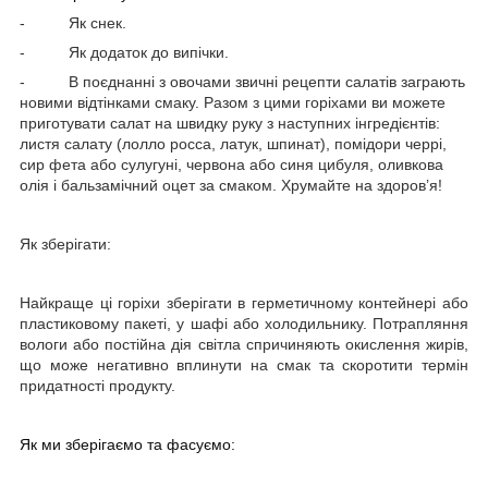
-
Як снек.
-
Як додаток до випічки.
-
В поєднанні з овочами звичні рецепти салатів заграють
новими відтінками смаку. Разом з цими горіхами ви можете
приготувати салат на швидку руку з наступних інгредієнтів:
листя салату (лолло росса, латук, шпинат), помідори черрі,
сир фета або сулугуні, червона або синя цибуля, оливкова
олія і бальзамічний оцет за смаком.
Хрумайте на здоров’я!
Як зберігати:
Найкраще ці горіхи зберігати в герметичному контейнері або
пластиковому пакеті, у шафі або холодильнику. Потрапляння
вологи або постійна дія світла спричиняють окислення жирів,
що може негативно вплинути на смак та скоротити термін
придатності продукту.
Як ми зберігаємо та фасуємо: