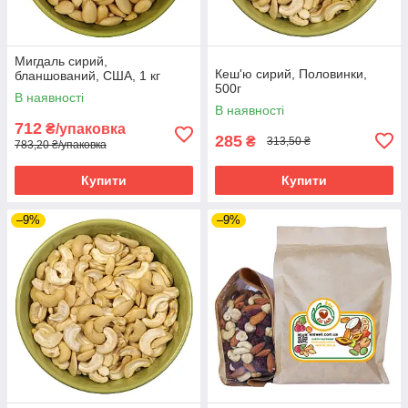
Мигдаль сирий,
Кеш'ю сирий, Половинки,
бланшований, США, 1 кг
500г
В наявності
В наявності
712
₴/упаковка
285
₴
313,50 ₴
783,20 ₴/упаковка
Купити
Купити
–9%
–9%