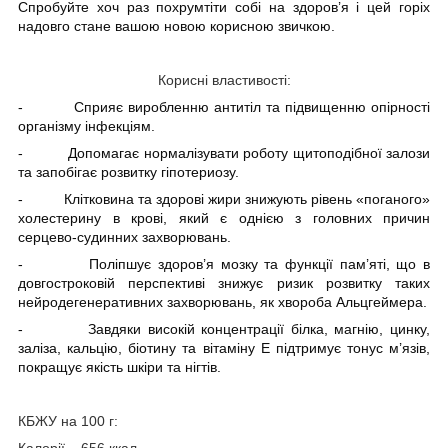
Спробуйте хоч раз похрумтіти собі на здоров’я і цей горіх
надовго стане вашою новою корисною звичкою.
Корисні властивості:
-
Сприяє виробленню антитіл та підвищенню опірності
організму інфекціям.
-
Допомагає нормалізувати роботу щитоподібної залози
та запобігає розвитку гіпотериозу.
-
Клітковина та здорові жири знижують рівень «поганого»
холестерину в крові, який є однією з головних причин
серцево-судинних захворювань.
-
Поліпшує здоров’я мозку та функції пам’яті, що в
довгостроковій перспективі знижує ризик розвитку таких
нейродегенеративних захворювань, як хвороба Альцгеймера.
-
Завдяки високій концентрації білка, магнію, цинку,
заліза, кальцію, біотину та вітаміну Е підтримує тонус м’язів,
покращує якість шкіри та нігтів.
КБЖУ на 100 г:
Калорії – 656 ккал