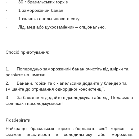
·
30 г бразильських горхів
·
1 заморожений банан
·
1 склянка апельсинового соку
·
Лід, мед або цукрозамінник – опціонально.
Спосіб приготування:
1.
Попередньо заморожений банан очистіть від шкірки та
розріжте на шматки.
2.
Банани, горіхи та сік апельсина додайте у блендер та
змішайте до отримання однорідної консистенції.
3.
За бажанням додайте підсолоджувач або лід. Подаємо в
склянках і насолоджуємося!
Як зберігати:
Найкраще бразильські горіхи зберігають свої корисні та
смакові властивості в холодильнику або морозилці.