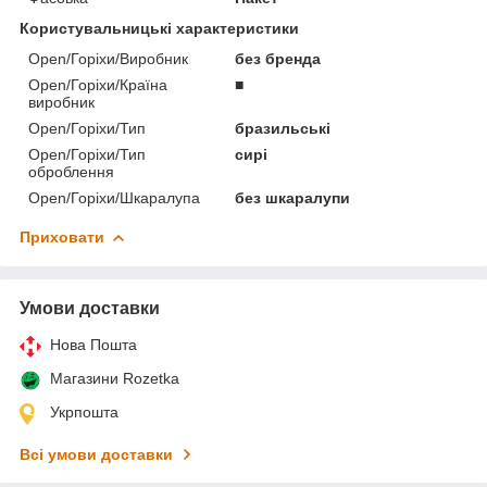
Користувальницькі характеристики
Open/Горіхи/Виробник
без бренда
Open/Горіхи/Країна
■
виробник
Open/Горіхи/Тип
бразильські
Open/Горіхи/Тип
сирі
оброблення
Open/Горіхи/Шкаралупа
без шкаралупи
Приховати
Умови доставки
Нова Пошта
Магазини Rozetka
Укрпошта
Всі умови доставки