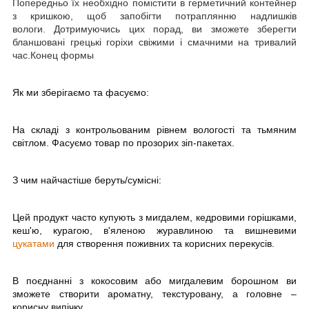
Попередньо їх необхідно помістити в герметичний контейнер
з кришкою, щоб запобігти потраплянню надлишків
вологи.
Дотримуючись цих порад, ви зможете зберегти
бланшовані грецькі горіхи свіжими і смачними на тривалий
час.
Конец формы
Як ми зберігаємо та фасуємо:
На складі з контрольованим рівнем вологості та тьмяним
світлом. Фасуємо товар по прозорих зіп-пакетах.
З чим найчастіше беруть/
c
умісні:
Цей продукт часто купують з мигдалем, кедровими горішками,
кеш'ю, курагою, в'яленою журавлиною та вишневими
цукатами
для створення поживних та корисних перекусів.
В поєднанні з кокосовим або мигдалевим борошном ви
зможете створити ароматну, текстуровану, а головне –
корисну випічку.