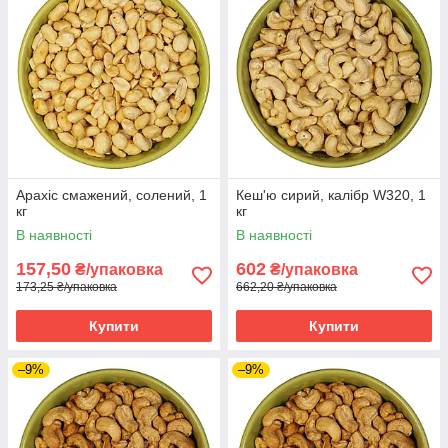
Арахіс смажений, солений, 1
Кеш'ю сирий, калібр W320, 1
кг
кг
В наявності
В наявності
157,50
602
₴/упаковка
₴/упаковка
173,25 ₴/упаковка
662,20 ₴/упаковка
Купити
Купити
–9%
–9%