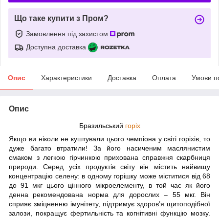
Що таке купити з Пром?
Замовлення під захистом
Доступна доставка
Опис
Характеристики
Доставка
Оплата
Умови п
Опис
Бразильський
горіх
Якщо ви ніколи не куштували цього чемпіона у світі горіхів, то
дуже багато втратили! За його насиченим маслянистим
смаком з легкою гірчинкою прихована справжня скарбниця
природи. Серед усіх продуктів світу він містить найвищу
концентрацію селену: в одному горішку може міститися від 68
до 91 мкг цього цінного мікроелементу, в той час як його
денна рекомендована норма для дорослих – 55 мкг. Він
сприяє зміцненню імунітету, підтримує здоров’я щитоподібної
залози, покращує фертильність та когнітивні функцію мозку.