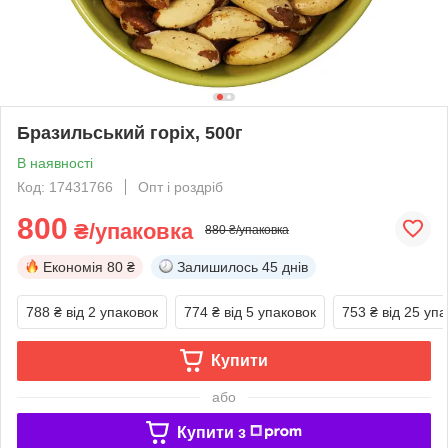
Бразильський горіх, 500г
В наявності
Код: 17431766
Опт і роздріб
800
₴/упаковка
880 ₴/упаковка
Економія
80 ₴
Залишилось
45 днів
788 ₴
від 2 упаковок
774 ₴
від 5 упаковок
753 ₴
від 25 уп
Купити
або
Купити з