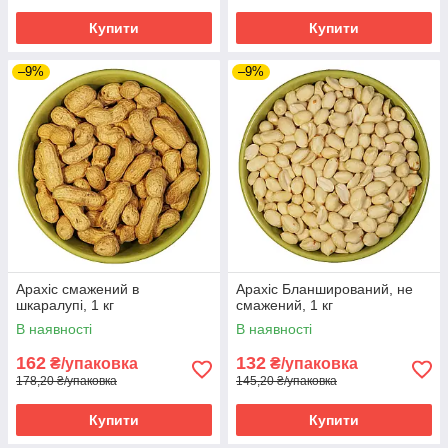
Купити
Купити
–9%
–9%
Арахіс смажений в
Арахіс Бланширований, не
шкаралупі, 1 кг
смажений, 1 кг
В наявності
В наявності
162
132
₴/упаковка
₴/упаковка
178,20 ₴/упаковка
145,20 ₴/упаковка
Купити
Купити