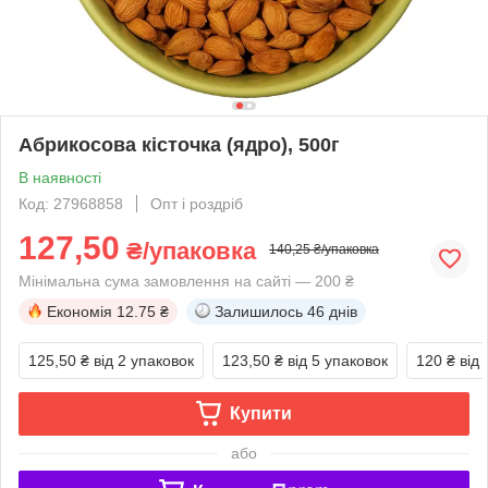
Абрикосова кісточка (ядро), 500г
В наявності
Код: 27968858
Опт і роздріб
127,50
₴/упаковка
140,25 ₴/упаковка
Мінімальна сума замовлення на сайті — 200 ₴
Економія
12.75 ₴
Залишилось
46 днів
125,50 ₴
від 2 упаковок
123,50 ₴
від 5 упаковок
120 ₴
від
Купити
або