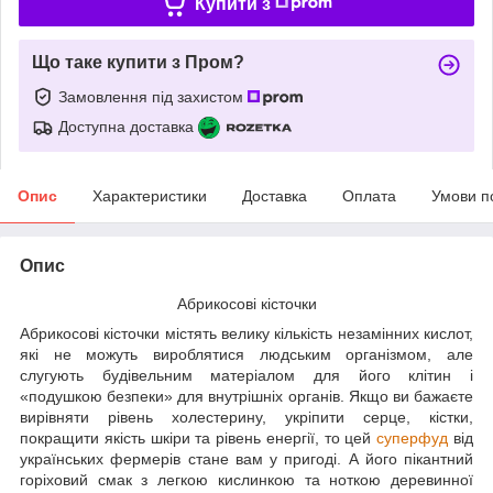
Купити з
Що таке купити з Пром?
Замовлення під захистом
Доступна доставка
Опис
Характеристики
Доставка
Оплата
Умови п
Опис
Абрикосові кісточки
Абрикосові кісточки містять велику кількість незамінних кислот,
які не можуть вироблятися людським організмом, але
слугують будівельним матеріалом для його клітин і
«подушкою безпеки» для внутрішніх органів. Якщо ви бажаєте
вирівняти рівень холестерину, укріпити серце, кістки,
покращити якість шкіри та рівень енергії, то цей
суперфуд
від
українських фермерів стане вам у пригоді. А його пікантний
горіховий смак з легкою кислинкою та ноткою деревинної