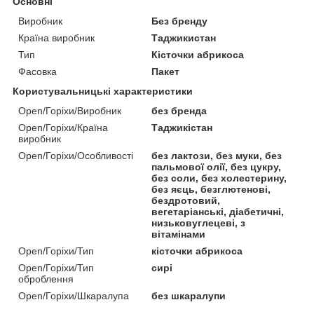
Основні
Виробник
Без бренду
Країна виробник
Таджикистан
Тип
Кісточки абрикоса
Фасовка
Пакет
Користувальницькі характеристики
Open/Горіхи/Виробник
без бренда
Open/Горіхи/Країна
Таджикістан
виробник
Open/Горіхи/Особливості
без лактози, без муки, без
пальмової олії, без цукру,
без соли, без холестерину,
без яєць, безглютенові,
бездротовий,
вегетаріанські, діабетичні,
низьковуглецеві, з
вітамінами
Open/Горіхи/Тип
кісточки абрикоса
Open/Горіхи/Тип
сирі
оброблення
Open/Горіхи/Шкаралупа
без шкаралупи