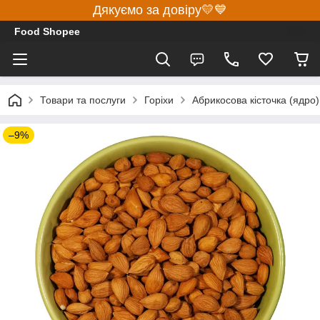
Дякуємо за довіру💛💙
Food Shopee
Товари та послуги
Горіхи
Абрикосова кісточка (ядро)
–9%