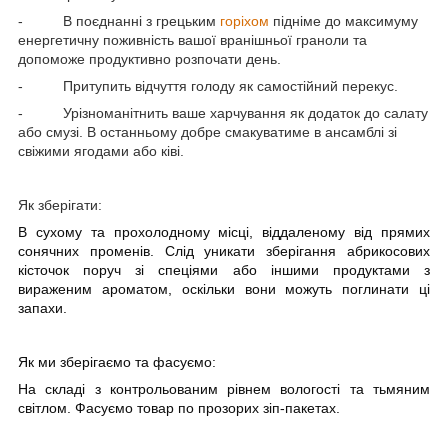
-
В поєднанні з грецьким
горіхом
підніме до максимуму
енергетичну поживність вашої вранішньої граноли та
допоможе продуктивно розпочати день.
-
Притупить відчуття голоду як самостійний перекус.
-
Урізноманітнить ваше харчування як додаток до салату
або смузі. В останньому добре смакуватиме в ансамблі зі
свіжими ягодами або ківі.
Як зберігати:
В сухому та прохолодному місці, віддаленому від прямих
сонячних променів. Слід уникати зберігання абрикосових
кісточок поруч зі спеціями або іншими продуктами з
вираженим ароматом, оскільки вони можуть поглинати ці
запахи.
Як ми зберігаємо та фасуємо:
На складі з контрольованим рівнем вологості та тьмяним
світлом. Фасуємо товар по прозорих зіп-пакетах.