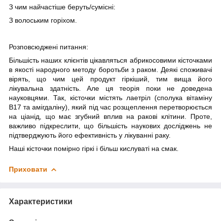
З чим найчастіше беруть/cумісні:
З волоським горіхом.
Розповсюджені питання:
Більшість наших клієнтів цікавляться абрикосовими кісточками
в якості народного методу боротьби з раком. Деякі споживачі
вірять, що чим цей продукт гіркіший, тим вища його
лікувальна здатність. Але ця теорія поки не доведена
науковцями. Так, кісточки містять лаетріл (сполука вітаміну
В17 та амігдаліну), який під час розщеплення перетворюється
на ціанід, що має згубний вплив на ракові клітини.
Проте,
важливо підкреслити, що більшість наукових досліджень не
підтверджують його ефективність у лікуванні раку.
Наші кісточки помірно гіркі і більш кислуваті на смак.
Приховати
Характеристики