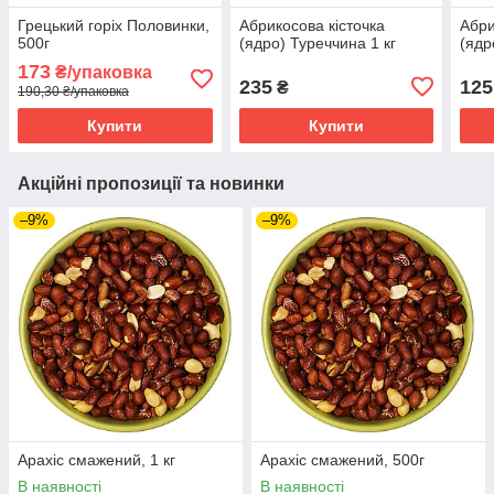
Грецький горіх Половинки,
Абрикосова кісточка
Абри
500г
(ядро) Туреччина 1 кг
(ядр
173
₴/упаковка
235
125
₴
190,30 ₴/упаковка
Купити
Купити
Акційні пропозиції та новинки
–9%
–9%
Арахіс смажений, 1 кг
Арахіс смажений, 500г
В наявності
В наявності