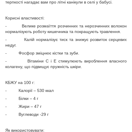
терпкості нагадає вам про літні канікули в селі у бабусі.
Корисні властивості:
-
Велике розмаїття розчинних та нерозчинних волокон
нормалізують роботу кишечника та покращують травлення.
-
Калій нормалізує тиск та знижує розвиток серцевих
недуг.
-
Фосфор зміцнює кістки та зуби.
-
Вітаміни С і Е стимулюють вироблення власного
колагену, що підвищує пружність шкіри.
КБЖУ на 100 г:
-
Калорії – 530 ккал
-
Білки – 4 г
-
Жири – 47 г
-
Вуглеводи -29 г
Як використовувати: