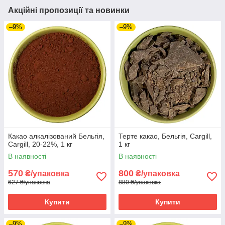
Акційні пропозиції та новинки
–9%
–9%
Какао алкалізований Бельгія,
Терте какао, Бельгія, Cargill,
Cargill, 20-22%, 1 кг
1 кг
В наявності
В наявності
570
800
₴/упаковка
₴/упаковка
627 ₴/упаковка
880 ₴/упаковка
Купити
Купити
–9%
–9%