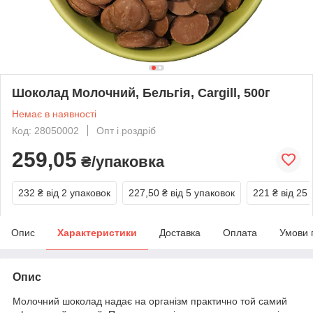
Шоколад Молочний, Бельгія, Cargill, 500г
Немає в наявності
Код: 28050002
Опт і роздріб
259,05
₴/упаковка
232 ₴
від 2 упаковок
227,50 ₴
від 5 упаковок
221 ₴
від 25
Опис
Характеристики
Доставка
Оплата
Умови 
Опис
Молочний шоколад надає на організм практично той самий