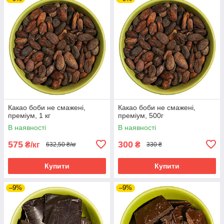
Какао боби не смажені,
Какао боби не смажені,
преміум, 1 кг
преміум, 500г
В наявності
В наявності
575
300
₴/кг
₴
632,50 ₴/кг
330 ₴
Купити
Купити
–9%
–9%