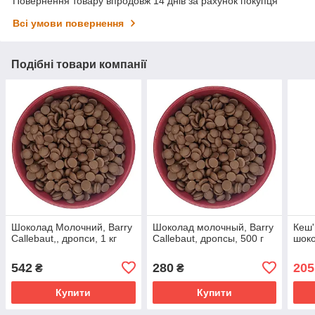
Повернення товару впродовж 14 днів за рахунок покупця
Всі умови повернення
Подібні товари компанії
Шоколад Молочний, Barry
Шоколад молочный, Barry
Кеш'
Callebaut,, дропси, 1 кг
Callebaut, дропсы, 500 г
шоко
542
280
205
₴
₴
Купити
Купити