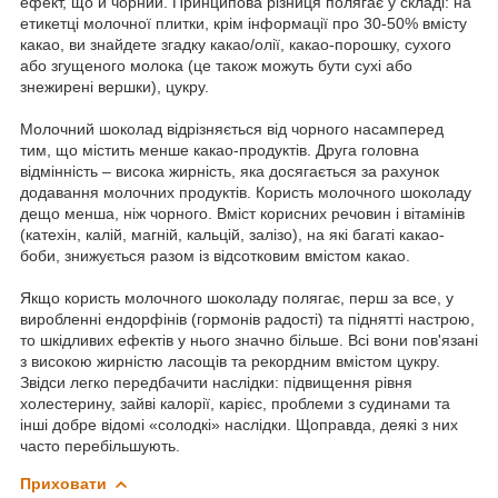
ефект, що й чорний. Принципова різниця полягає у складі: на
етикетці молочної плитки, крім інформації про 30-50% вмісту
какао, ви знайдете згадку какао/олії, какао-порошку, сухого
або згущеного молока (це також можуть бути сухі або
знежирені вершки), цукру.
Молочний шоколад відрізняється від чорного насамперед
тим, що містить менше какао-продуктів. Друга головна
відмінність – висока жирність, яка досягається за рахунок
додавання молочних продуктів. Користь молочного шоколаду
дещо менша, ніж чорного. Вміст корисних речовин і вітамінів
(катехін, калій, магній, кальцій, залізо), на які багаті какао-
боби, знижується разом із відсотковим вмістом какао.
Якщо користь молочного шоколаду полягає, перш за все, у
виробленні ендорфінів (гормонів радості) та піднятті настрою,
то шкідливих ефектів у нього значно більше. Всі вони пов'язані
з високою жирністю ласощів та рекордним вмістом цукру.
Звідси легко передбачити наслідки: підвищення рівня
холестерину, зайві калорії, карієс, проблеми з судинами та
інші добре відомі «солодкі» наслідки. Щоправда, деякі з них
часто перебільшують.
Приховати