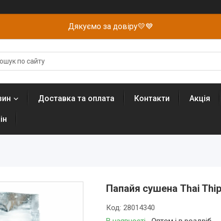
Дякуємо за довіру💛💙
зин
Доставка та оплата
Контакти
Акція
ін
Папайя сушена Thai Thip
Код:
28014340