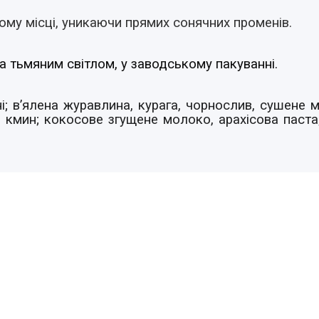
ому місці, уникаючи прямих сонячних променів.
а тьмяним світлом, у заводському пакуванні.
і; в’ялена журавлина, курага, чорнослив, сушене 
ий кмин; кокосове згущене молоко, арахісова паста