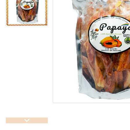
підсолоджувачі
Суперфуды
Рослинні олії першого
холодного віджиму
Топлена олія ГХІ
Яблучний оцет
Пасти
Спеції, прянощі, приправи
Какао продукти
Чай
Консерви
Східні солодощі
Натуральна косметика
Сухе молоко
Сублімована їжа
Крупи, насіння, бобові
Желатин, загусники