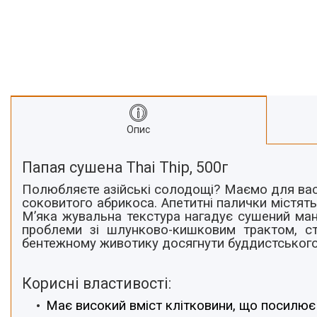
Про нас
Відгуки
Опис
Папая
сушена Thai Thip, 500г
Полюбляєте азійські солодощі? Маємо для вас
соковитого абрикоса. Апетитні палички містят
М’яка жувальна текстура нагадує сушений ман
проблеми зі шлунково-кишковим трактом, ст
бентежному животику досягнути буддистського
Корисні властивості:
Має високий вміст клітковини, що посилює в