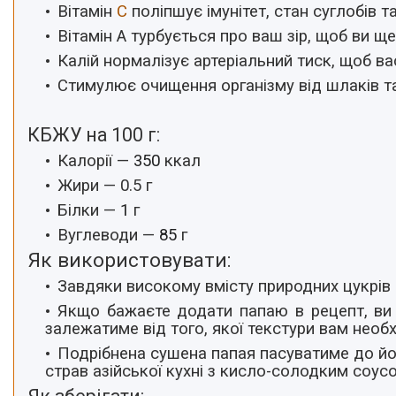
Вітамін
С
поліпшує імунітет, стан суглобів т
Вітамін А турбується про ваш зір, щоб ви щ
Калій нормалізує артеріальний тиск, щоб вас
Стимулює очищення організму від шлаків та
КБЖУ на 100 г:
Калорії —
350
ккал
Жири — 0.5 г
Білки —
1
г
Вуглеводи —
85
г
Як використовувати:
Завдяки високому вмісту природних цукрів 
Якщо бажаєте додати папаю в рецепт, ви 
залежатиме від того, якої текстури вам необх
Подрібнена сушена папая пасуватиме до йогур
страв азійської кухні з кисло-солодким соус