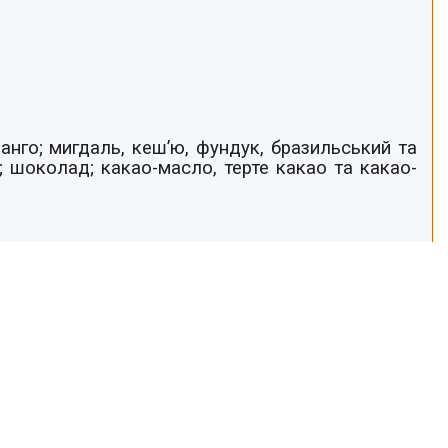
манго; мигдаль, кеш’ю, фундук, бразильський та
; шоколад; какао-масло, терте какао та какао-