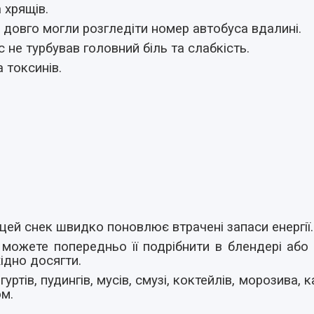
а хрящів.
е довго могли розгледіти номер автобуса вдалині.
 не турбував головний біль та слабкість.
 токсинів.
цей снек швидко поновлює втрачені запаси енергії.
можете попередньо її подрібнити в блендері або 
ідно досягти.
тів, пудингів, мусів, смузі, коктейлів, морозива, к
ом.