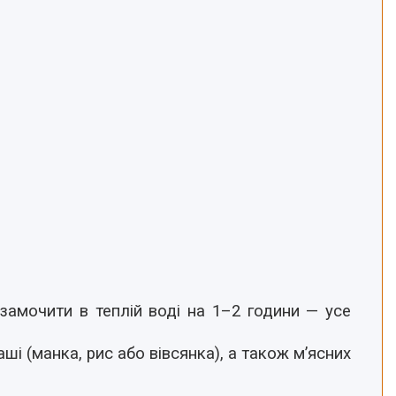
замочити в теплій воді на 1–2 години — усе
аші (манка, рис або вівсянка), а також м’ясних