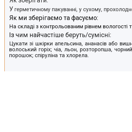
Як зберігати:
У
герметичному пакуванні, у сухому, прохолодн
Як ми зберігаємо та фасуємо:
На складі з контрольованим рівнем вологості т
Із ч
им найчастіше беруть/cумісні:
Цукати зі шкірки апельсина, ананасів або вишн
волоський горіх; чіа, льон, розторопша, чорн
порошок; спіруліна та хлорела.