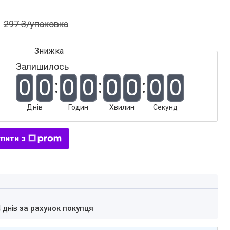
297 ₴/упаковка
Залишилось
0
0
0
0
0
0
0
0
Днів
Годин
Хвилин
Секунд
пити з
4 днів
за рахунок покупця