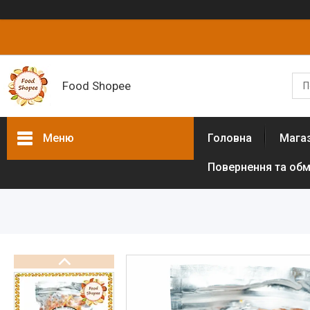
Food Shopee
Меню
Головна
Мага
Повернення та обм
Товари та послуги
Горіхи
Сухофрукти
Цукати
Біологічно активні добавки
Борошно різних культур (без
глютенове)
Цукрозамінники,