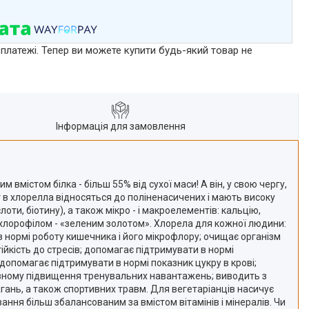
 платежі. Тепер ви можете купити будь-який товар не
Інформація для замовлення
вмістом білка - більш 55% від сухої маси! А він, у свою чергу,
т в хлорелла відносяться до поліненасичених і мають високу
слоти, біотину), а також мікро - і макроелементів: кальцію,
гаті хлорофілом - «зеленим золотом». Хлорела для кожної людини:
в нормі роботу кишечника і його мікрофлору; очищає організм
тійкість до стресів; допомагає підтримувати в нормі
допомагає підтримувати в нормі показник цукру в крові;
тивному підвищення тренувальних навантажень; виводить з
гань, а також спортивних травм. Для вегетаріанців насичує
ання більш збалансованим за вмістом вітамінів і мінералів. Чи