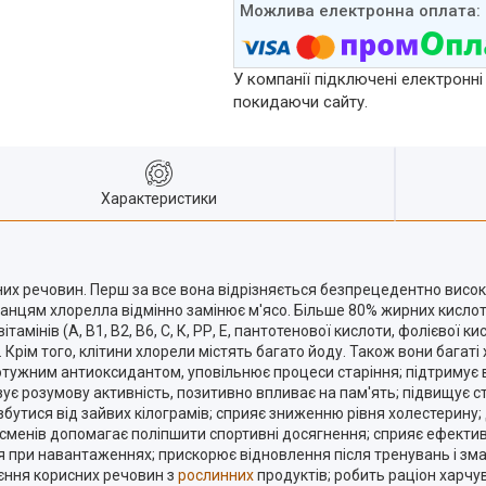
У компанії підключені електронні
покидаючи сайту.
Характеристики
х речовин. Перш за все вона відрізняється безпрецедентно високим 
аріанцям хлорелла відмінно замінює м'ясо. Більше 80% жирних кисло
тамінів (А, В1, В2, В6, С, К, РР, Е, пантотенової кислоти, фолієвої ки
а ін. Крім того, клітини хлорели містять багато йоду. Також вони ба
потужним антиоксидантом, уповільнює процеси старіння; підтримує 
ізує розумову активність, позитивно впливає на пам'ять; підвищує с
утися від зайвих кілограмів; сприяє зниженню рівня холестерину; 
портсменів допомагає поліпшити спортивні досягнення; сприяє ефек
я при навантаженнях; прискорює відновлення після тренувань і зма
єння корисних речовин з
рослинних
продуктів; робить раціон харчув