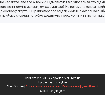
о небагато, але все ж вони є. Відмовитися від хлорели варто під ча
порушенні обміну заліза (гемохроматозе). Не рекомендується при
двищеному згортанні крові хлорелла слід приймати з особливою обер
прийому хлорели потрібно додатково проконсультуватися з лікарем
Сайт створений на маркетплейсі
Prom.ua
Продавець на Bigl.ua
Food Shopee |
Поскаржитися на контент
|
Політика конфіденційності
Select Language
▼