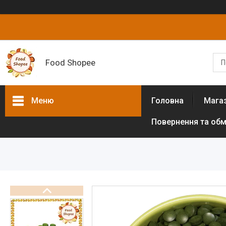
Food Shopee
Меню
Головна
Мага
Повернення та обм
Товари та послуги
Горіхи
Сухофрукти
Цукати
Біологічно активні добавки
Борошно різних культур (без
глютенове)
Цукрозамінники,