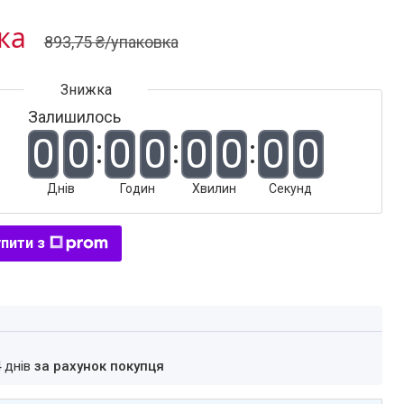
ка
893,75 ₴/упаковка
Залишилось
0
0
0
0
0
0
0
0
Днів
Годин
Хвилин
Секунд
пити з
4 днів
за рахунок покупця