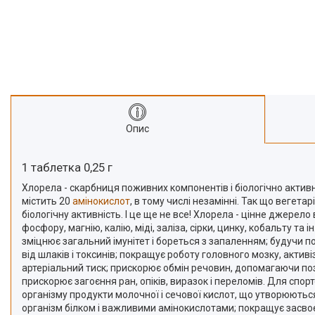
Про нас
Відгуки
Опис
1 таблетка 0,25 г
Хлорела - скарбниця поживних компонентів і біологічно активни
містить 20
амінокислот
, в тому числі незамінні. Так що вегет
біологічну активність. І це ще не все! Хлорела - цінне джерело ві
фосфору, магнію, калію, міді, заліза, сірки, цинку, кобальту т
зміцнює загальний імунітет і бореться з запаленням; будучи 
від шлаків і токсинів; покращує роботу головного мозку, актив
артеріальний тиск; прискорює обмін речовин, допомагаючи позб
прискорює загоєння ран, опіків, виразок і переломів. Для с
організму продукти молочної і сечової кислот, що утворюютьс
організм білком і важливими амінокислотами; покращує засво