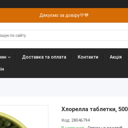
Дякуємо за довіру💛💙
зин
Доставка та оплата
Контакти
Акція
ін
Хлорелла таблетки, 500
Код:
28046794