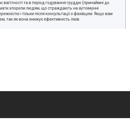
с вагітності та в період годування груддю (принаймні до
ймати хлорели людям, що страждають на аутоімунні
ежністю і тільки після консультації з фахівцем. Якщо вам
, так як вона знижує ефективність ліків.