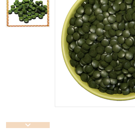
підсолоджувачі
Суперфуды
Рослинні олії першого
холодного віджиму
Топлена олія ГХІ
Яблучний оцет
Пасти
Спеції, прянощі, приправи
Какао продукти
Чай
Консерви
Східні солодощі
Натуральна косметика
Сухе молоко
Сублімована їжа
Крупи, насіння, бобові
Желатин, загусники