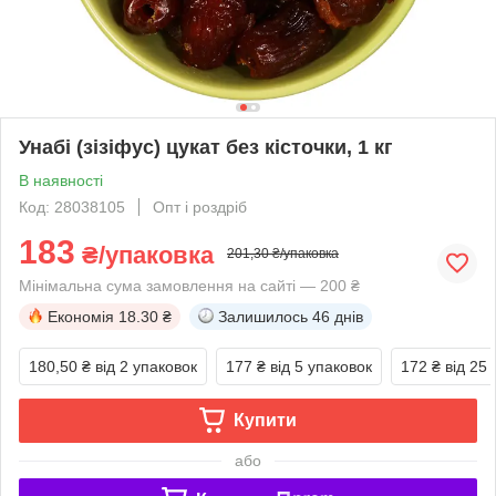
Унабі (зізіфус) цукат без кісточки, 1 кг
В наявності
Код: 28038105
Опт і роздріб
183
₴/упаковка
201,30 ₴/упаковка
Мінімальна сума замовлення на сайті — 200 ₴
Економія
18.30 ₴
Залишилось
46 днів
180,50 ₴
від 2 упаковок
177 ₴
від 5 упаковок
172 ₴
від 25
Купити
або