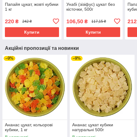
Папайя цукат, жовті кубики
Унабі (зізіфус) цукат без
Папа
1 кг
кісточки, 500г
куби
220
106,50
212
₴
₴
242 ₴
117,15 ₴
Купити
Купити
Акційні пропозиції та новинки
–9%
–9%
Ананас цукат, кольорові
Ананас цукат кубики
кубики, 1 кг
натуральні 500г
В наявності
В наявності