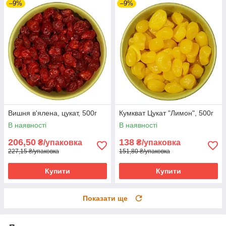
–9%
–9%
Вишня в'ялена, цукат, 500г
Кумкват Цукат "Лимон", 500г
В наявності
В наявності
206,50
138
₴/упаковка
₴/упаковка
227,15 ₴/упаковка
151,80 ₴/упаковка
Купити
Купити
Показати ще