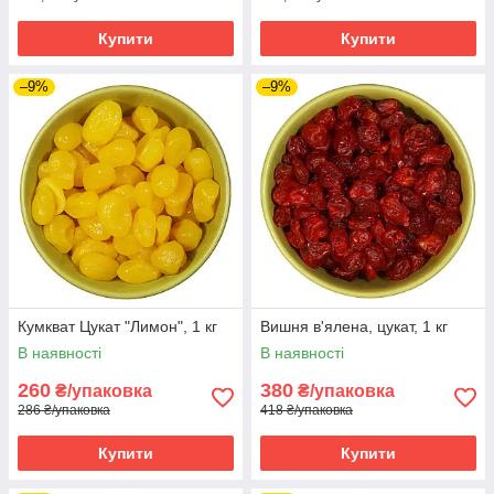
Купити
Купити
–9%
–9%
Кумкват Цукат "Лимон", 1 кг
Вишня в'ялена, цукат, 1 кг
В наявності
В наявності
260
380
₴/упаковка
₴/упаковка
286 ₴/упаковка
418 ₴/упаковка
Купити
Купити