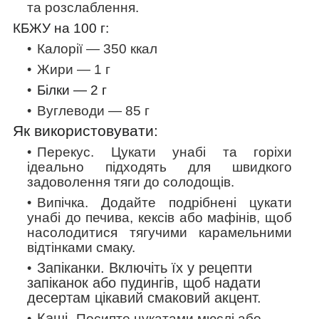
та розслаблення.
КБЖУ на 100 г:
Калорії — 350 ккал
Жири — 1 г
Білки —
2
г
Вуглеводи — 85 г
Як використовувати:
Перекус.
Цукати унабі та горіхи
ідеально підходять для швидкого
задоволення тяги до солодощів.
Випічка.
Додайте подрібнені цукати
унабі до печива, кексів або мафінів, щоб
насолодитися тягучими карамельними
відтінками смаку.
Запіканки
. Включіть їх у рецепти
запіканок або пудингів, щоб надати
десертам цікавий смаковий акцент.
Каші.
Посипте цукатами мюслі або