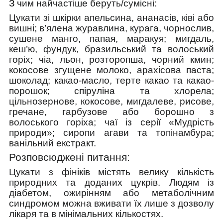
З ч
им найчастіше беруть/cумісні:
Цукати зі шкірки апельсина, ананасів, ківі або
вишні; в’ялена журавлина, курага, чорнослив,
сушене манго, папая, маракуя; мигдаль,
кеш’ю, фундук, бразильський та волоський
горіх; чіа, льон, розторопша, чорний кмин;
кокосове згущене молоко, арахісова паста;
шоколад; какао-масло, терте какао та какао-
порошок; спіруліна та хлорела;
цільнозернове, кокосове, мигдалеве, рисове,
гречане, гарбузове або борошно з
волоського горіха; чаї із серії «Мудрість
природи»; сиропи агави та топінамбура;
ванільний екстракт.
Розповсюджені питання:
Цукати з фініків містять велику кількість
природних та доданих цукрів. Людям із
діабетом, ожирінням або метаболічним
синдромом
можна вживати їх лише з дозволу
лікаря та в мінімальних кількостях.