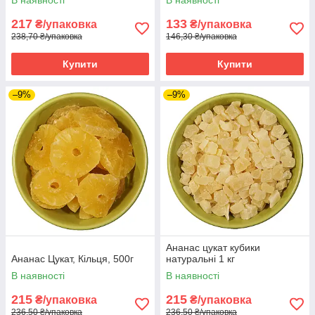
217
133
₴/упаковка
₴/упаковка
238,70 ₴/упаковка
146,30 ₴/упаковка
Купити
Купити
–9%
–9%
Ананас цукат кубики
Ананас Цукат, Кільця, 500г
натуральні 1 кг
В наявності
В наявності
215
215
₴/упаковка
₴/упаковка
236,50 ₴/упаковка
236,50 ₴/упаковка