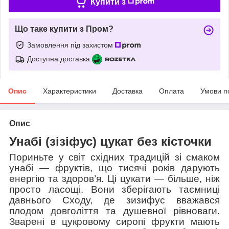
Купити з
Що таке купити з Пром?
Замовлення під захистом
Доступна доставка
Опис
Характеристики
Доставка
Оплата
Умови п
Опис
Унабі (зізіфус) цукат без кісточки
Пориньте у світ східних традицій зі смаком
унабі — фруктів, що тисячі років дарують
енергію та здоров’я. Ці цукати — більше, ніж
просто ласощі. Вони зберігають таємниці
давнього Сходу, де зизифус вважався
плодом довголіття та душевної рівноваги.
Зварені в цукровому сиропі фрукти мають