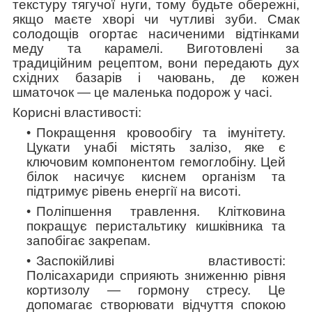
текстуру тягучої нуги, тому будьте обережні,
якщо маєте хворі чи чутливі зуби. Смак
солодощів огортає насиченими відтінками
меду та карамелі. Виготовлені за
традиційним рецептом, вони передають дух
східних базарів і чаювань, де кожен
шматочок — це маленька подорож у часі.
Корисні властивості:
Покращення кровообігу та імунітету.
Цукати унабі містять залізо, яке є
ключовим компонентом гемоглобіну. Цей
білок насичує киснем організм та
підтримує рівень енергії на висоті.
Поліпшення травлення.
Клітковина
покращує перистальтику кишківника та
запобігає закрепам.
Заспокійливі властивості
:
Полісахариди сприяють зниженню рівня
кортизолу — гормону стресу. Це
допомагає створювати відчуття спокою