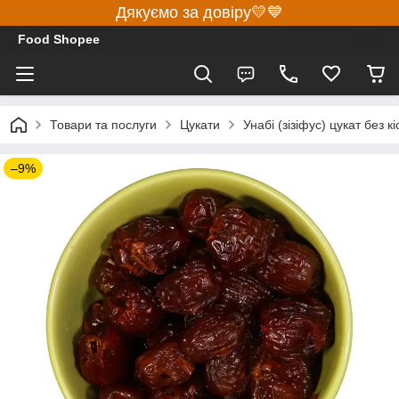
Дякуємо за довіру💛💙
Food Shopee
Товари та послуги
Цукати
Унабі (зізіфус) цукат без кі
–9%