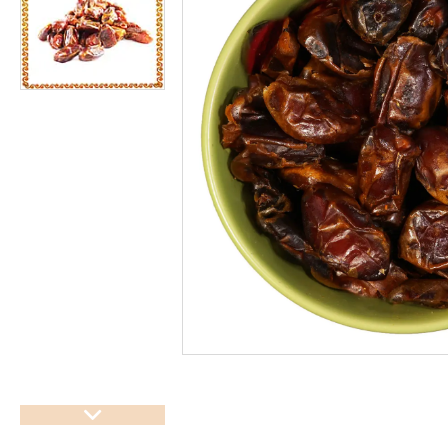
підсолоджувачі
Суперфуды
Рослинні олії першого
холодного віджиму
Топлена олія ГХІ
Яблучний оцет
Пасти
Спеції, прянощі, приправи
Какао продукти
Чай
Консерви
Східні солодощі
Натуральна косметика
Сухе молоко
Сублімована їжа
Крупи, насіння, бобові
Желатин, загусники