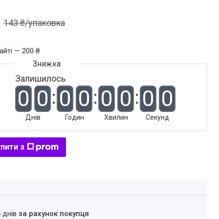
143 ₴/упаковка
айті — 200 ₴
Залишилось
0
0
0
0
0
0
0
0
Днів
Годин
Хвилин
Секунд
пити з
4 днів
за рахунок покупця