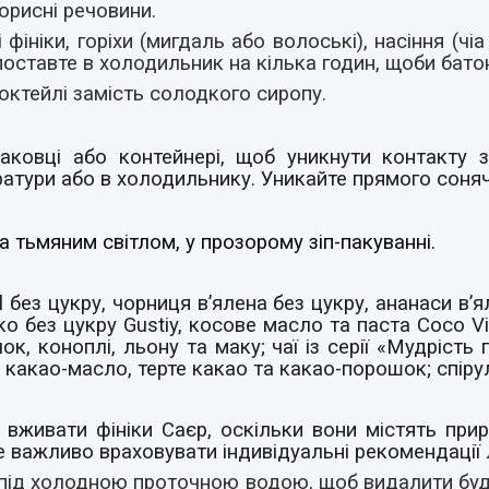
орисні речовини.
і фініки, горіхи (мигдаль або волоські), насіння (ч
поставте в холодильник на кілька годин, щоби бато
коктейлі замість солодкого сиропу.
упаковці або контейнері, щоб уникнути контакту 
ратури або в холодильнику. Уникайте прямого соняч
а тьмяним світлом, у прозорому зіп-пакуванні.
l без цукру, чорниця в’ялена без цукру, ананаси в’
 без цукру Gustiy, косове масло та паста Сoco Vi
к, коноплі, льону та маку; чаї із серії «Мудрість
; какао-масло, терте какао та какао-порошок; спіру
живати фініки Саєр, оскільки вони містять приро
важливо враховувати індивідуальні рекомендації л
 під холодною проточною водою, щоб видалити буд