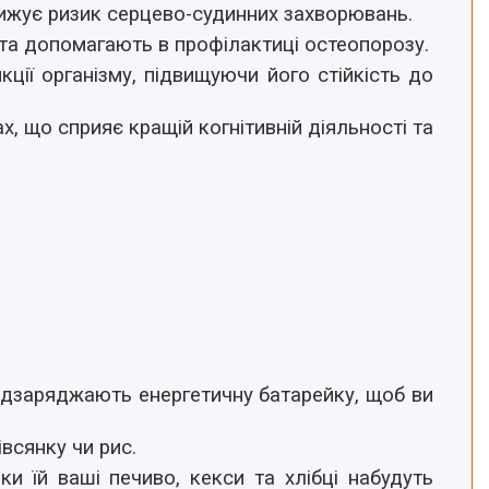
знижує ризик серцево-судинних захворювань.
 та допомагають в профілактиці остеопорозу.
кції організму, підвищуючи його стійкість до
 що сприяє кращій когнітивній діяльності та
підзаряджають енергетичну батарейку, щоб ви
івсянку чи рис.
ки їй ваші печиво, кекси та хлібці набудуть