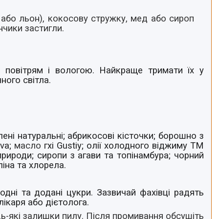
іа або льон), кокосову стружку, мед або сироп
нчики застигли.
з повітрям і вологою. Найкраще тримати їх у
ного світла.
ялені натуральні; абрикосові кісточки; борошно з
va;
масло
гхі Gustiy; олії холодного віджиму ТМ
 природи; сиропи з агави та топінамбура; чорний
ліна та хлорела.
дні та додані цукри. Зазвичай фахівці радять
ікаря або дієтолога.
ь-які залишки пилу. Після промивання обсушіть