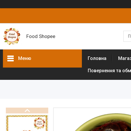
Food Shopee
Меню
Головна
Мага
Повернення та обм
Товари та послуги
Горіхи
Сухофрукти
Цукати
Біологічно активні добавки
Борошно різних культур (без
глютенове)
Цукрозамінники,