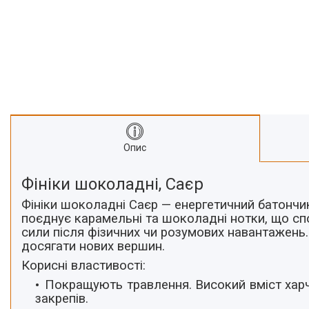
Про нас
Відгуки
Опис
Фініки шоколадні, Саєр
Фініки шоколадні Саєр — енергетичний батончи
поєднує карамельні та шоколадні нотки, що с
сили після фізичних чи розумових навантажень.
досягати нових вершин.
Корисні властивості:
Покращують травлення.
Високий вміст хар
закрепів.