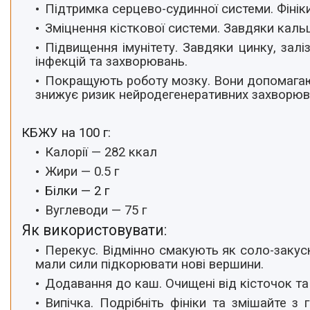
Підтримка серцево-судинної системи.
Фінік
Зміцнення кісткової системи.
Завдяки кальц
Підвищення імунітету.
Завдяки цинку, заліз
інфекцій та захворювань.
Покращують роботу мозку.
Вони допомагают
знижує ризик нейродегенеративних захворюв
КБЖУ на 100 г:
Калорії — 282 ккал
Жири — 0.5 г
Білки —
2
г
Вуглеводи — 75 г
Як використовувати:
Перекус
. Відмінно смакують як соло-закус
мали сили підкорювати нові вершини.
Додавання до каш
. Очищені від кісточок та
Випічка.
Подрібніть фініки та змішайте з 