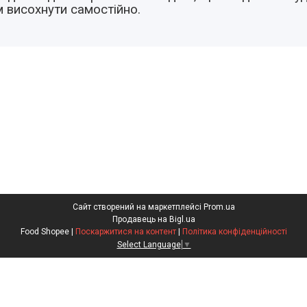
 висохнути самостійно.
Сайт створений на маркетплейсі
Prom.ua
Продавець на Bigl.ua
Food Shopee |
Поскаржитися на контент
|
Політика конфіденційності
Select Language
▼