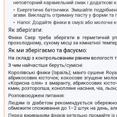
неповторний карамельний смак і додаткові к
Енергетичні батончики
. Змішайте подрібнен
агави. Викладіть отриману пасту у форми та 
Напої
: Додайте фініки в смузі або молочні 
Як зберігати:
Фініки Саєр треба зберігати в герметичній 
прохолодному, сухому місці
за кімнатної темпе
Як ми зберігаємо та фасуємо:
На складі з контрольованим рівнем вологості т
З ч
им найчастіше беруть/cумісні:
Королівські фініки (Ізраїль); манго сушене Roya
абрикосових кісточок; кокосове згущене молоко
«Корисна олія» з амаранту, абрикосових кісточо
кмин, розторопша, конопляне насіння, чіа, льон
Розповсюджені питання:
Людям із діабетом рекомендується обережно в
обмежити споживання до 1–2 штук на день, але 
Перед вживанням фініків ретельно промийте їх