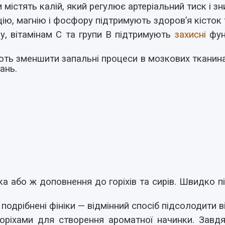
и містять калій, який регулює артеріальний тиск і 
ію, магнію і фосфору підтримують здоров’я кісток
у, вітамінам C та групи B підтримують
захисні
фун
ь зменшити запальні процеси в мозкових тканинах,
ань.
ка або ж доповнення до горіхів та сирів. Швидко 
 подрібнені фініки — відмінний спосіб підсолодити в
горіхами для створення ароматної начинки. Завдя