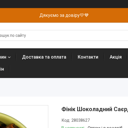
Дякуємо за довіру💛💙
зин
Доставка та оплата
Контакти
Акція
ін
Фінік Шоколадний Саєр,
Код:
28038627