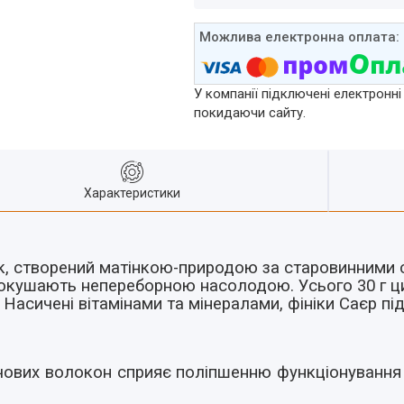
У компанії підключені електронні
покидаючи сайту.
Характеристики
к, створений матінкою-природою за старовинними с
покушають непереборною насолодою. Усього 30 г ц
 Насичені вітамінами та мінералами, фініки Саєр п
чових волокон сприяє поліпшенню функціонування