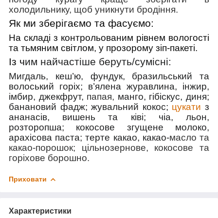
холодильнику, щоб уникнути бродіння.
Як ми зберігаємо та фасуємо:
На складі з контрольованим рівнем вологості
та тьмяним світлом, у прозорому зіп-пакеті.
Із ч
им найчастіше беруть/cумісні:
Мигдаль, кеш’ю, фундук, бразильський та
волоський горіх; в’ялена журавлина, інжир,
імбир, джекфрут,
папая,
манго, гібіскус, диня;
банановий фадж; жувальний кокос;
цукати
з
ананасів, вишень та ківі; чіа, льон,
розторопша; кокосове згущене молоко,
арахісова паста; терте какао, какао-
масло та
какао-порошок; цільнозернове, кокосове та
горіхове борошно.
Приховати
Характеристики