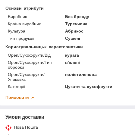
Основні атрибути
Виробник
Без бренду
Країна виробник
Туреччина
Культура
Абрикос
Тип продукції
Сушені
Користувальницькі характеристики
Open/Сухофрукти/Від
курага
Open/Сухофрукти/Тип
в'ялені
обробки
Open/Сухофрукти/
поліетиленова
Упаковка
Категорії
Цукати та сухофрукти
Приховати
Умови доставки
Нова Пошта