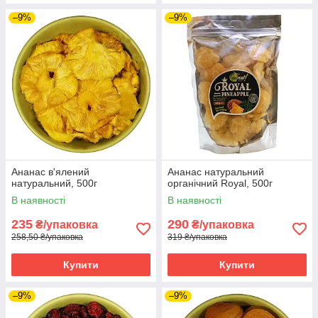
–9%
–9%
Ананас в'ялений
Ананас натуральний
натуральний, 500г
органічний Royal, 500г
В наявності
В наявності
235
290
₴/упаковка
₴/упаковка
258,50 ₴/упаковка
319 ₴/упаковка
Купити
Купити
–9%
–9%