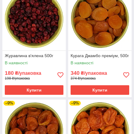
Журавлина в'ялена 500г
Курага Джамбо преміум, 500г
В наявності
В наявності
180
340
₴/упаковка
₴/упаковка
198 ₴/упаковка
374 ₴/упаковка
Купити
Купити
–9%
–9%