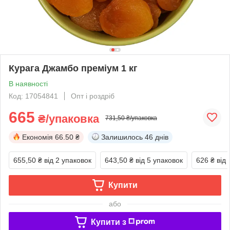
Курага Джамбо преміум 1 кг
В наявності
Код: 17054841
Опт і роздріб
665
₴/упаковка
731,50 ₴/упаковка
Економія
66.50 ₴
Залишилось
46 днів
655,50 ₴
від 2 упаковок
643,50 ₴
від 5 упаковок
626 ₴
від
Купити
або
Купити з