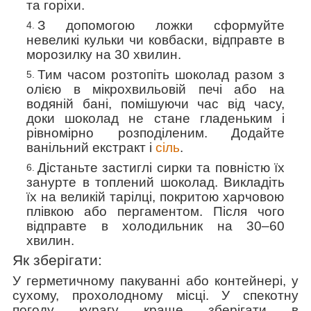
та горіхи.
З допомогою
ложки сформуйте
невеликі кульки чи ковбаски, відправте в
морозилку на 30 хвилин.
Тим часом розтопіть шоколад разом з
олією в мікрохвильовій печі або на
водяній бані, помішуючи час від часу,
доки шоколад не стане гладеньким і
рівномірно розподіленим. Додайте
ванільний екстракт і
сіль
.
Дістаньте застиглі сирки та повністю
їх
занурте в топлений шоколад. Викладіть
їх
на великій тарілці,
покритою харчовою
плівкою або пергаментом. Після чого
відправте в холодильник на 30–60
хвилин.
Як зберігати:
У герметичному пакуванні або контейнері, у
сухому, прохолодному місці. У спекотну
погоду курагу краще зберігати в