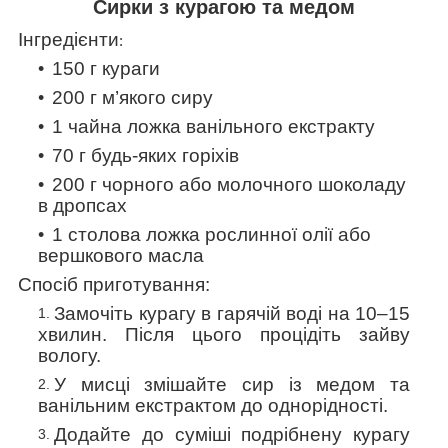
Сирки з курагою та медом
Інгредієнти
:
150 г кураги
200 г м’якого сиру
1 чайна ложка ванільного екстракту
70 г будь-яких горіхів
200 г чорного або молочного шоколаду
в дропсах
1 столова ложка рослинної олії або
вершкового
масла
Спосіб приготування:
Замочіть курагу в гарячій воді на 10–15
хвилин. Після цього процідіть зайву
вологу.
У мисці змішайте сир із медом та
ванільним екстрактом до однорідності.
Додайте до суміші подрібнену курагу