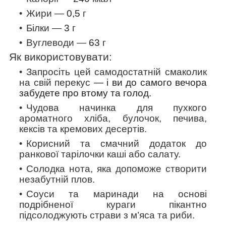
Жири —
0,5
г
Білки —
3
г
Вуглеводи —
63
г
Як використовувати:
Запросіть цей самодостатній смаколик
на свій перекус
— і ви до самого вечора
забудете про втому та голод.
Чудова начинка для пухкого
ароматного хліба, булочок, печива,
кексів та кремових десертів.
Корисний та смачний додаток до
ранкової тарілочки каші або салату.
Солодка нота, яка допоможе створити
незабутній плов.
Соуси та маринади на основі
подрібненої кураги пікантно
підсолоджують страви з м’яса та риби.