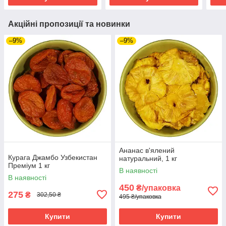
Акційні пропозиції та новинки
–9%
–9%
Ананас в'ялений
Курага Джамбо Узбекистан
натуральний, 1 кг
Преміум 1 кг
В наявності
В наявності
450
₴/упаковка
275
₴
302,50 ₴
495 ₴/упаковка
Купити
Купити