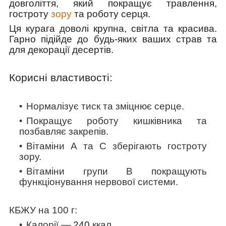
довголіття, який покращує травлення,
гостроту
зору
та роботу серця.
Ця курага доволі крупна, світла та красива.
Гарно підійде до будь-яких ваших страв та
для декорації десертів.
Корисні властивості:
Нормалізує тиск та зміцнює серце.
Покращує роботу кишківника та
позбавляє закрепів.
Вітаміни А та
С
зберігають гостроту
зору.
Вітаміни групи В покращують
функціонування нервової системи.
КБЖУ на 100 г:
Калорії —
240
ккал