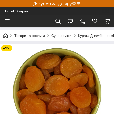
Дякуємо за довіру💛💙
Food Shopee
Товари та послуги
Сухофрукти
Курага Джамбо премі
–9%