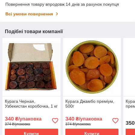
Повернення товару впродовж 14 днів за рахунок покупця
Всі умови повернення
Подібні товари компанії
Курага Черная,
Курага Джамбо преміум,
Кура
Узбекистан коробочка, 1 кг
500г
прем
340
340
₴/упаковка
₴/упаковка
350
374 ₴/упаковка
374 ₴/упаковка
Купити
Купити