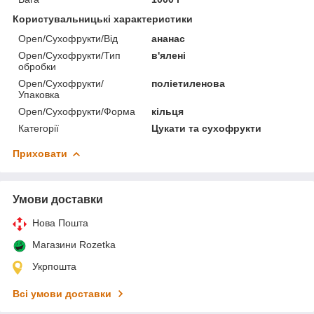
Користувальницькі характеристики
Open/Сухофрукти/Від
ананас
Open/Сухофрукти/Тип
в'ялені
обробки
Open/Сухофрукти/
поліетиленова
Упаковка
Open/Сухофрукти/Форма
кільця
Категорії
Цукати та сухофрукти
Приховати
Умови доставки
Нова Пошта
Магазини Rozetka
Укрпошта
Всі умови доставки