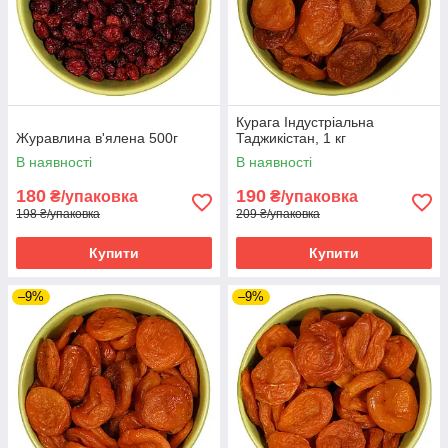
Курага Індустріальна
Журавлина в'ялена 500г
Таджикістан, 1 кг
В наявності
В наявності
180
190
₴/упаковка
₴/упаковка
198 ₴/упаковка
209 ₴/упаковка
Купити
Купити
–9%
–9%