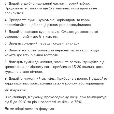
3. Додайте дрібно нарізаний часник і тертий імбир.
Продовжуйте смажити ще 1-2 хвилини, поки аромат не
посилиться.
4. Приправте суміш куркумою, коріандром та каррі,
перемішайте, щоб спеції рівномірно розподілилися.
5. Додайте нарізане куряче філе. Смажте до золотистої
скоринки приблизно 5-7 хвилин.
6. Введіть солодкий перець і сушені ананаси.
7. Влийте кокосове молоко та червону пасту каррі, якщо
хочете досягти більшої гостроти.
8. Доведіть суміш до кипіння, зменште вогонь і тушкуйте під
кришкою на помірному вогні приблизно 15-20 хвилин, доки
курка не стане ніжною.
9. Додайте лимонний сік і сіль. Приберіть з вогню. Подавайте
каррі гарячим, прикрасивши свіжим кропом або коріандром.
Як зберігати:
В контейнері, в сухому, прохолодному місці, при температурі
від 5 до 20°C та рівні вологості не більше 75%.
Як ми зберігаємо та фасуємо: