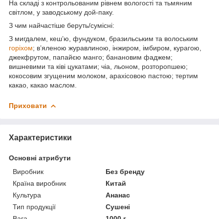
На складі з контрольованим рівнем вологості та тьмяним
світлом, у заводському дой-паку.
З чим найчастіше беруть/cумісні:
З мигдалем, кеш’ю, фундуком, бразильським та волоським
горіхом
; в’яленою журавлиною, інжиром, імбиром, курагою,
джекфрутом, папайєю манго; банановим фаджем;
вишневими та ківі цукатами; чіа, льоном, розторопшею;
кокосовим згущеним молоком, арахісовою пастою; тертим
какао, какао маслом.
Приховати
Характеристики
Основні атрибути
Виробник
Без бренду
Країна виробник
Китай
Культура
Ананас
Тип продукції
Сушені
Вага
1000 г