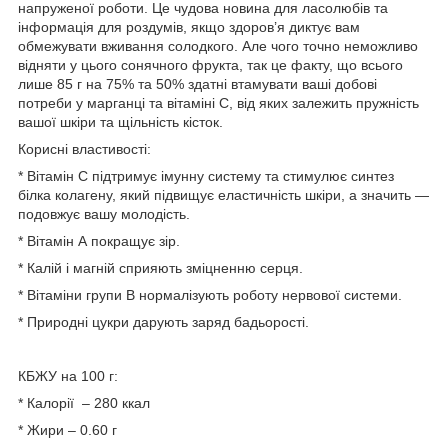
напруженої роботи. Це чудова новина для ласолюбів та
інформація для роздумів, якщо здоров’я диктує вам
обмежувати вживання солодкого. Але чого точно неможливо
відняти у цього сонячного фрукта, так це факту, що всього
лише 85 г на 75% та 50% здатні втамувати ваші добові
потреби у марганці та вітаміні С, від яких залежить пружність
вашої шкіри та щільність кісток.
Корисні властивості:
* Вітамін С підтримує імунну систему та стимулює синтез
білка колагену, який підвищує еластичність шкіри, а значить —
подовжує вашу молодість.
* Вітамін А покращує зір.
* Калій і магній сприяють зміцненню серця.
* Вітаміни групи В нормалізують роботу нервової системи.
* Природні цукри дарують заряд бадьорості.
КБЖУ на 100 г:
* Калорії – 280 ккал
* Жири – 0.60 г