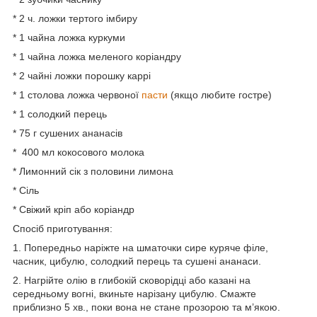
* 2 ч. ложки тертого імбиру
* 1 чайна ложка куркуми
* 1 чайна ложка меленого коріандру
* 2 чайні ложки порошку каррі
* 1 столова ложка червоної
пасти
(якщо любите гостре)
* 1 солодкий перець
* 75 г сушених ананасів
* 400 мл кокосового молока
* Лимонний сік з половини лимона
* Сіль
* Свіжий кріп або коріандр
Спосіб приготування:
1. Попередньо наріжте на шматочки сире куряче філе,
часник, цибулю, солодкий перець та сушені ананаси.
2. Нагрійте олію в глибокій сковорідці або казані на
середньому вогні, вкиньте нарізану цибулю. Смажте
приблизно 5 хв., поки вона не стане прозорою та м’якою.