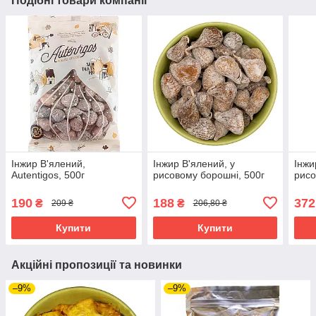
Подібні товари компанії
Інжир В'ялений,
Інжир В'ялений, у
Інжи
Autentigos, 500г
рисовому борошні, 500г
рисо
190
188
372
₴
₴
209 ₴
206,80 ₴
Купити
Купити
Акційні пропозиції та новинки
–9%
–9%