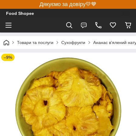
Дякуємо за довіру💛💙
Food Shopee
Товари та послуги
Сухофрукти
Ананас в'ялений нату
–9%