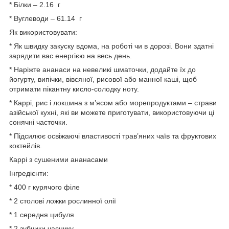
* Білки – 2.16 г
* Вуглеводи – 61.14 г
Як використовувати:
* Як швидку закуску вдома, на роботі чи в дорозі. Вони здатні
зарядити вас енергією на весь день.
* Наріжте ананаси на невеликі шматочки, додайте їх до
йогурту, випічки, вівсяної, рисової або манної каші, щоб
отримати пікантну кисло-солодку ноту.
* Каррі, рис і локшина з м’ясом або морепродуктами – страви
азійської кухні, які ви можете приготувати, використовуючи ці
сонячні часточки.
* Підсилює освіжаючі властивості трав’яних чаїв та фруктових
коктейлів.
Каррі з сушеними ананасами
Інгредієнти:
* 400 г курячого філе
* 2 столові ложки рослинної олії
* 1 середня цибуля
* 2 зубчики часнику