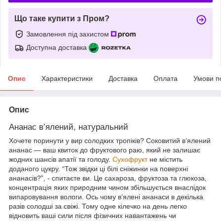
Що таке купити з Пром?
Замовлення під захистом
Доступна доставка
Опис
Характеристики
Доставка
Оплата
Умови п
Опис
Ананас в’ялений, натуральний
Хочете поринути у вир солодких тропіків? Соковитий в’ялений
ананас — ваш квиток до фруктового раю, який не залишає
жодних шансів апатії та голоду.
Сухофрукт
не містить
доданого цукру. “Тож звідки ці білі сніжинки на поверхні
ананасів?”, - спитаєте ви. Це сахароза, фруктоза та глюкоза,
концентрація яких природним чином збільшується внаслідок
випаровування вологи. Ось чому в’ялені ананаси в декілька
разів солодші за свіжі. Тому одне кілечко на день легко
відновить ваші сили після фізичних навантажень чи