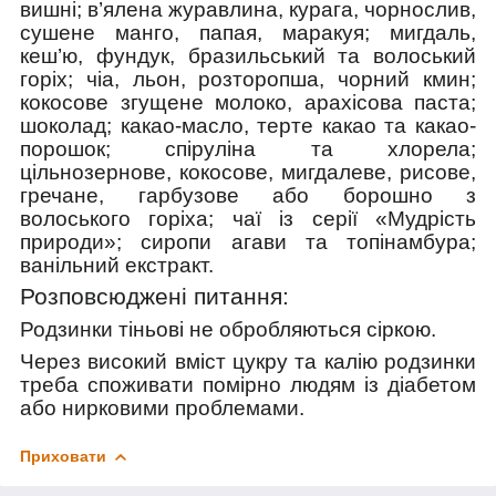
вишні; в’ялена журавлина, курага, чорнослив,
сушене манго, папая, маракуя; мигдаль,
кеш’ю, фундук, бразильський та волоський
горіх; чіа, льон, розторопша, чорний кмин;
кокосове згущене молоко, арахісова паста;
шоколад; какао-масло, терте какао та какао-
порошок; спіруліна та хлорела;
цільнозернове, кокосове, мигдалеве, рисове,
гречане, гарбузове або борошно з
волоського горіха; чаї із серії «Мудрість
природи»; сиропи агави та топінамбура;
ванільний екстракт.
Розповсюджені питання:
Родзинки тіньові не обробляються сіркою.
Через високий вміст цукру та калію родзинки
треба споживати помірно людям із діабетом
або нирковими проблемами.
Приховати