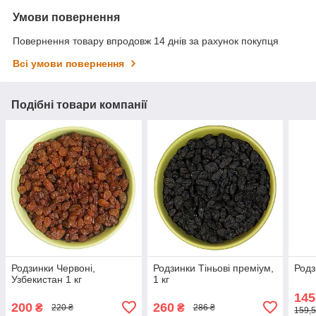
Умови повернення
Повернення товару впродовж 14 днів за рахунок покупця
Всі умови повернення
Подібні товари компанії
Родзинки Червоні,
Родзинки Тіньові преміум,
Родз
Узбекистан 1 кг
1 кг
145
200
260
₴
₴
220 ₴
286 ₴
159,5