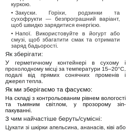
куркою.
Закуски
. Горіхи, родзинки та
сухофрукти — безпрограшний варіант,
щоб швидко зарядитися енергією.
Напої.
Використовуйте в йогурт або
смузі, щоб збагатити смак та отримати
заряд бадьорості.
Як зберігати:
У
герметичному контейнері в сухому і
прохолодному місці
за температури 15–20°C,
подалі від прямих сонячних променів і
джерел тепла.
Як ми зберігаємо та фасуємо:
На складі з контрольованим рівнем вологості
та тьмяним світлом, у прозорому зіп-
пакуванні.
З ч
им найчастіше беруть/cумісні:
Цукати зі шкірки апельсина, ананасів, ківі або