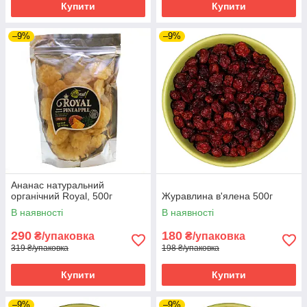
Купити
Купити
–9%
–9%
Ананас натуральний
органічний Royal, 500г
Журавлина в'ялена 500г
В наявності
В наявності
290
180
₴/упаковка
₴/упаковка
319 ₴/упаковка
198 ₴/упаковка
Купити
Купити
–9%
–9%