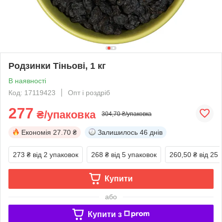
Родзинки Тіньові, 1 кг
В наявності
Код: 17119423
Опт і роздріб
277
₴/упаковка
304,70 ₴/упаковка
Економія
27.70 ₴
Залишилось
46 днів
273 ₴
від 2 упаковок
268 ₴
від 5 упаковок
260,50 ₴
від 25
Купити
або
Купити з