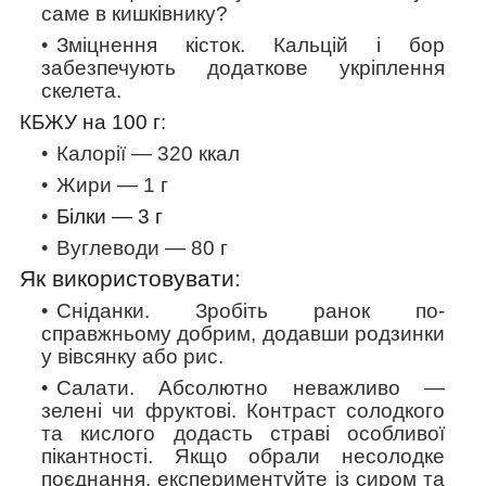
саме в кишківнику?
Зміцнення кісток.
Кальцій і бор
забезпечують додаткове укріплення
скелета.
КБЖУ на 100 г:
Калорії — 320 ккал
Жири — 1 г
Білки —
3
г
Вуглеводи — 80 г
Як використовувати:
Сніданки.
Зробіть ранок по-
справжньому добрим, додавши родзинки
у вівсянку або рис.
Салати
. Абсолютно неважливо —
зелені чи фруктові. Контраст солодкого
та кислого додасть страві особливої
пікантності. Якщо обрали несолодке
поєднання, експериментуйте із сиром та