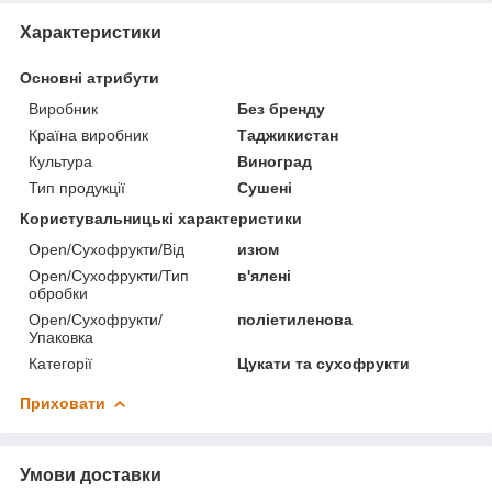
Характеристики
Основні атрибути
Виробник
Без бренду
Країна виробник
Таджикистан
Культура
Виноград
Тип продукції
Сушені
Користувальницькі характеристики
Open/Сухофрукти/Від
изюм
Open/Сухофрукти/Тип
в'ялені
обробки
Open/Сухофрукти/
поліетиленова
Упаковка
Категорії
Цукати та сухофрукти
Приховати
Умови доставки