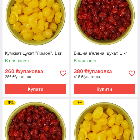
Кумкват Цукат "Лимон", 1 кг
Вишня в'ялена, цукат, 1 кг
В наявності
В наявності
260
380
₴/упаковка
₴/упаковка
286 ₴/упаковка
418 ₴/упаковка
Купити
Купити
–9%
–9%