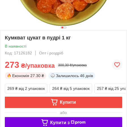
Кумкват цукат в пудрі 1 кг
В наявності
Код: 17126182
Опт і роздріб
273
₴/упаковка
300,30 ₴/упаковка
Економія
27.30 ₴
Залишилось
46 днів
269 ₴
від 2 упаковок
264 ₴
від 5 упаковок
257 ₴
від 25 уп
Купити
або
Купити з