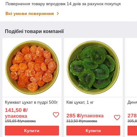
Повернення товару впродовж 14 днів за рахунок покупця
Всі умови повернення
Подібні товари компанії
Кумкват цукат в пудрі 500г
Ківі цукат, 1 кг
Диня
141,50
₴/
285
278
₴/упаковка
упаковка
155,65 ₴/упаковка
313,50 ₴/упаковка
305,8
Купити
Купити