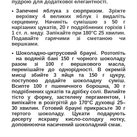
пудрою для додаткової елегантності.
Запечені яблука з сюрпризом.
Зріжте
верхівку 4 великих яблук і видаліть
серцевину. Начиніть сумішшю з 50 г
нарізаних цукатів, 20 г подрібнених горіхів і
1 ст. л. меду. Запікайте при 180°C 25 хвилин.
Подавайте гарячими зі сметаною чи
вершками.
Шоколадно-цитрусовий брауні.
Розтопіть
на водяній бані 150 г чорного шоколаду
разом зі 100 г вершкового масла,
перемішайте до однорідності. В окремій
мисці збийте 3 яйця та 150 г цукру,
поступово додайте шоколадну суміш.
Всипте 100 г пшеничного борошна, 30 г
подрібнених цукатів та дрібку солі. Вилийте
тісто у форму, застелену пергаментом, і
випікайте в розігрітій до 170°C духовці 25–
30 хвилин. Готовий брауні прикрасьте 30 г
тертого шоколаду. Цукати подарують
десерту яскраву кисло-солодку нотку,
доповнюючи насичений шоколадний смак.