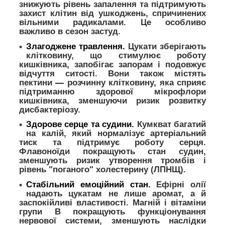
знижують рівень запалення та підтримують
захист клітин від ушкоджень, спричинених
вільними радикалами. Це особливо
важливо в сезон застуд.
Злагоджене травлення.
Цукати зберігають
клітковину, що стимулює роботу
кишківника, запобігає запорам і подовжує
відчуття ситості. Вони також містять
пектини
—
розчинну клітковину, яка сприяє
підтриманню здорової мікрофлори
кишківника, зменшуючи ризик розвитку
дисбактеріозу.
Здорове серце та судини.
Кумкват багатий
на калій, який нормалізує артеріальний
тиск та підтримує роботу серця.
Флавоноїди покращують стан судин,
зменшують ризик утворення тромбів і
рівень "поганого" холестерину (ЛПНЩ).
Стабільний емоційний стан.
Ефірні олії
надають цукатам не лише аромат, а й
заспокійливі властивості. Магній і вітаміни
групи B покращують функціонування
нервової системи, зменшують наслідки