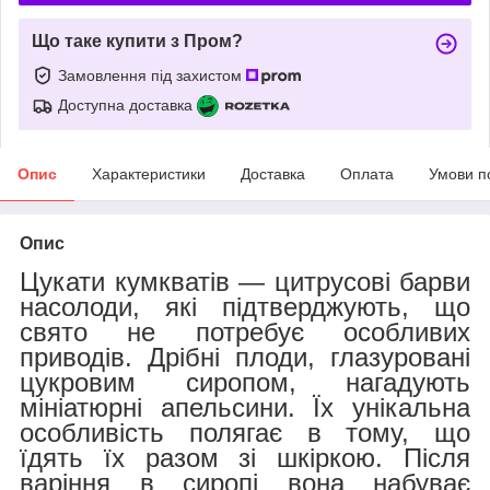
Що таке купити з Пром?
Замовлення під захистом
Доступна доставка
Опис
Характеристики
Доставка
Оплата
Умови п
Опис
Цукати кумкватів
— ц
итрусові барви
насолоди, які підтверджують, що
свято не потребує особливих
приводів. Дрібні плоди, глазуровані
цукровим сиропом, нагадують
мініатюрні апельсини. Їх унікальна
особливість полягає в тому, що
їдять їх разом зі шкіркою. Після
варіння в сиропі вона набуває