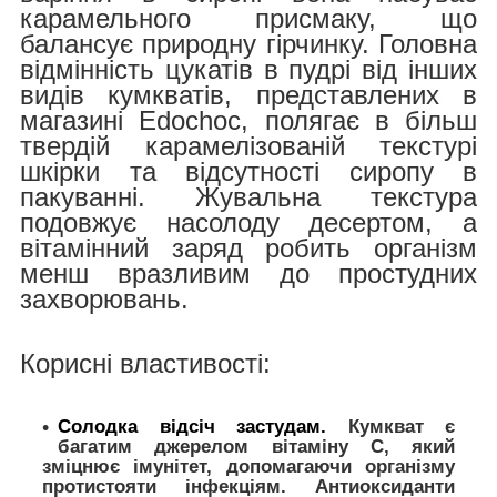
карамельного присмаку, що
балансує природну гірчинку. Головна
відмінність цукатів в пудрі від інших
видів кумкватів, представлених в
магазині Edochoc, полягає в більш
твердій карамелізованій текстурі
шкірки та відсутності сиропу в
пакуванні. Жувальна текстура
подовжує насолоду десертом, а
вітамінний заряд робить організм
менш вразливим до простудних
захворювань.
Корисні властивості:
Солодка відсіч застудам.
Кумкват є
багатим джерелом вітаміну C, який
зміцнює імунітет, допомагаючи організму
протистояти інфекціям. Антиоксиданти