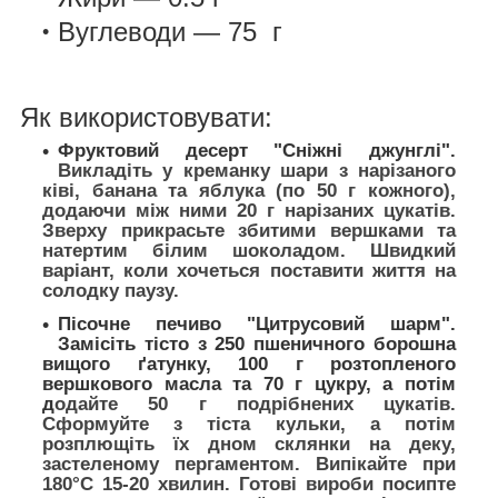
Вуглеводи — 75 г
Як використовувати:
Фруктовий десерт "Сніжні джунглі".
Викладіть у креманку шари з нарізаного
ківі, банана та яблука (по 50 г кожного),
додаючи між ними 20 г нарізаних цукатів.
Зверху прикрасьте збитими вершками та
натертим білим шоколадом. Швидкий
варіант, коли хочеться поставити життя на
солодку паузу.
Пісочне печиво "Цитрусовий шарм".
Замісіть тісто з 250 пшеничного борошна
вищого ґатунку, 100 г розтопленого
вершкового масла та 70 г цукру, а потім
д
одайте 50 г подрібнених цукатів.
Сформуйте з тіста кульки, а потім
розплющіть їх дном склянки на деку,
застеленому пергаментом. Випікайте при
180°C 15-20 хвилин. Готові вироби посипте