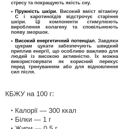
стресу та покращують якість сну.
Пружність шкіри.
Високий вміст вітаміну
C і каротиноїдів відстрочує старіння
шкіри. Ці компоненти стимулюють
вироблення колагену та сповільнюють
появу зморшок.
Високий енергетичний потенціал.
Завдяки
цукрам цукати забезпечують швидкий
приплив енергії, що особливо важливо для
людей із високою активністю. Їх можна
використовувати як корисний перекус
перед тренуванням або для відновлення
сил після.
КБЖУ на 100 г:
Калорії — 300 ккал
Білки — 1 г
Жири — 0.5 г