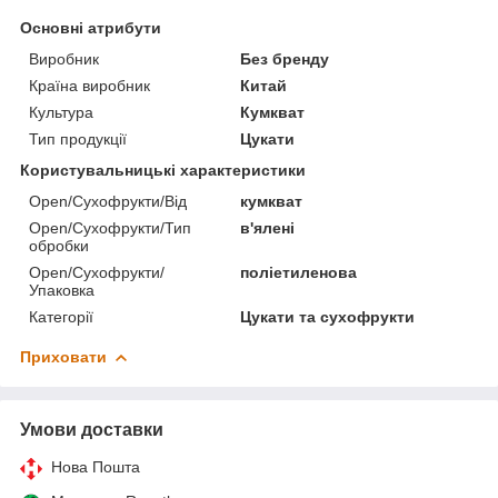
Основні атрибути
Виробник
Без бренду
Країна виробник
Китай
Культура
Кумкват
Тип продукції
Цукати
Користувальницькі характеристики
Open/Сухофрукти/Від
кумкват
Open/Сухофрукти/Тип
в'ялені
обробки
Open/Сухофрукти/
поліетиленова
Упаковка
Категорії
Цукати та сухофрукти
Приховати
Умови доставки
Нова Пошта