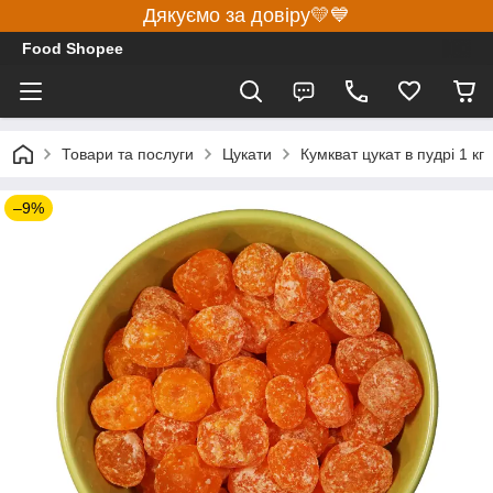
Дякуємо за довіру💛💙
Food Shopee
Товари та послуги
Цукати
Кумкват цукат в пудрі 1 кг
–9%