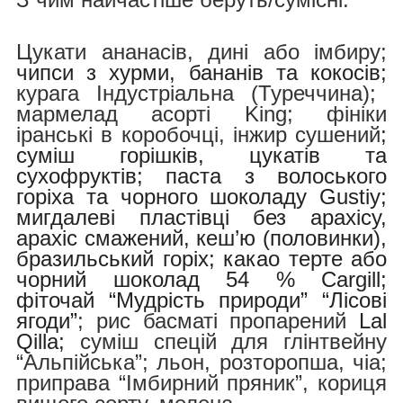
Цукати ананасів, дині або імбиру;
чипси з хурми, бананів та кокосів;
курага Індустріальна (Туреччина);
мармелад асорті King; фініки
іранські в коробочці, інжир сушений
;
суміш горішків, цукатів та
сухофруктів; паста з волоського
горіха та чорного шоколаду Gustiy;
мигдалеві пластівці без арахісу,
арахіс смажений, кеш’ю (половинки),
бразильський горіх; какао терте або
чорний шоколад 54 % Cargill;
фіточай “Мудрість природи” “Лісові
ягоди”
;
рис басматі пропарений
Lal
Qilla;
суміш спецій для глінтвейну
“Альпійська”; льон, розторопша, чіа;
приправа “Імбирний пряник”, кориця