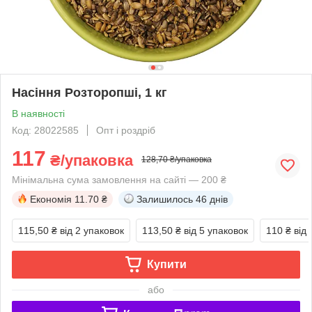
Насіння Розторопші, 1 кг
В наявності
Код: 28022585
Опт і роздріб
117
₴/упаковка
128,70 ₴/упаковка
Мінімальна сума замовлення на сайті — 200 ₴
Економія
11.70 ₴
Залишилось
46 днів
115,50 ₴
від 2 упаковок
113,50 ₴
від 5 упаковок
110 ₴
від
Купити
або