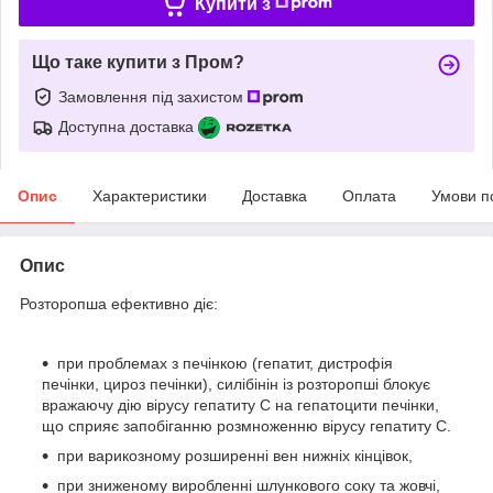
Купити з
Що таке купити з Пром?
Замовлення під захистом
Доступна доставка
Опис
Характеристики
Доставка
Оплата
Умови п
Опис
Розторопша ефективно діє:
при проблемах з печінкою (гепатит, дистрофія
печінки, цироз печінки), силібінін із розторопші блокує
вражаючу дію вірусу гепатиту С на гепатоцити печінки,
що сприяє запобіганню розмноженню вірусу гепатиту С.
при варикозному розширенні вен нижніх кінцівок,
при зниженому виробленні шлункового соку та жовчі,