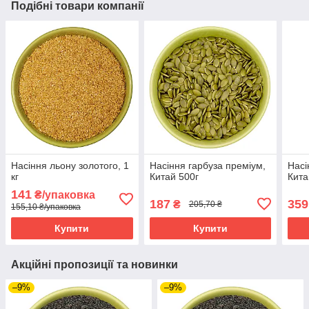
Подібні товари компанії
Насіння льону золотого, 1
Насіння гарбуза преміум,
Насі
кг
Китай 500г
Кита
141
₴/упаковка
187
359
₴
205,70 ₴
155,10 ₴/упаковка
Купити
Купити
Акційні пропозиції та новинки
–9%
–9%