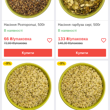
Насіння Розторопші, 500г
Насіння гарбуза сирі, 500г
В наявності
В наявності
66
133
₴/упаковка
₴/упаковка
72,60 ₴/упаковка
146,30 ₴/упаковка
Купити
Купити
–9%
–9%