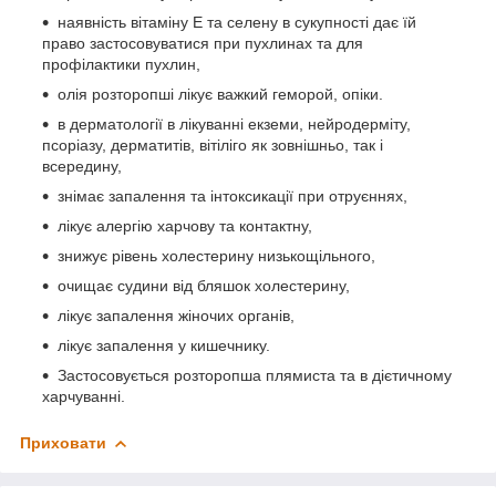
наявність вітаміну Е та селену в сукупності дає їй
право застосовуватися при пухлинах та для
профілактики пухлин,
олія розторопші лікує важкий геморой, опіки.
в дерматології в лікуванні екземи, нейродерміту,
псоріазу, дерматитів, вітіліго як зовнішньо, так і
всередину,
знімає запалення та інтоксикації при отруєннях,
лікує алергію харчову та контактну,
знижує рівень холестерину низькощільного,
очищає судини від бляшок холестерину,
лікує запалення жіночих органів,
лікує запалення у кишечнику.
Застосовується розторопша плямиста та в дієтичному
харчуванні.
Приховати