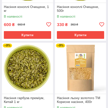
Насіння коноплі Очищене, 1
Насіння коноплі Очищене,
кг
500г
В наявності
В наявності
600
330
₴
₴
660 ₴
363 ₴
Купити
Купити
–9%
–9%
Насіння гарбуза преміум,
Насіння льону золотого ТМ
Китай 1 кг
Корисне насіння, 400г
В наявності
В наявності