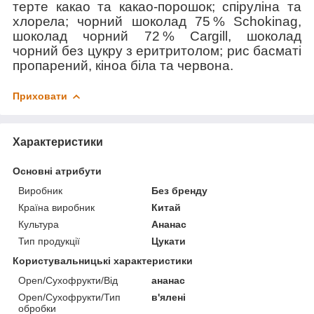
терте какао та какао-порошок; спіруліна та
хлорела; чорний шоколад 75 % Schokinag,
шоколад чорний 72 % Cargill, шоколад
чорний без цукру з еритритолом; рис басматі
пропарений, кіноа біла та червона.
Приховати
Характеристики
Основні атрибути
Виробник
Без бренду
Країна виробник
Китай
Культура
Ананас
Тип продукції
Цукати
Користувальницькі характеристики
Open/Сухофрукти/Від
ананас
Open/Сухофрукти/Тип
в'ялені
обробки