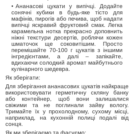
Ананасові цукати у випічці
. Додайте
сонячні кубики в будь-яке тісто для
мафінів, пирогів або печива, щоб надати
випічці яскравий фруктовий смак. Легка
карамельна нотка прекрасно доповнить
ніжні текстури десертів, роблячи кожен
шматочок ще соковитішим. Просто
перемішайте 70-100 г цукатів з іншими
інгредієнтами, а далі – запікайте,
вдихаючи солодкий аромат майбутнього
кулінарного шедевра.
Як зберігати:
Для зберігання ананасових цукатів найкраще
використовувати герметичну скляну банку
або контейнер, щоб вони залишалися
свіжими та не поглинали зайву вологу.
Тримайте їх у прохолодному, сухому місці,
наприклад, на кухонній полиці подалі від
сонця.
Як ми зберігаємо та фасуємо: