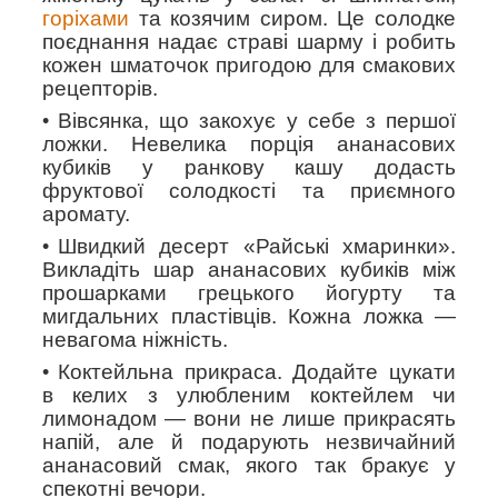
горіхами
та козячим сиром. Це солодке
поєднання надає страві шарму і робить
кожен шматочок пригодою для смакових
рецепторів.
Вівсянка, що закохує у себе з першої
ложки
. Невелика порція ананасових
кубиків у ранкову кашу додасть
фруктової солодкості та приємного
аромату.
Швидкий десерт «Райські хмаринки»
.
Викладіть шар ананасових кубиків між
прошарками грецького йогурту та
мигдальних пластівців. Кожна ложка —
невагома ніжність.
Коктейльна прикраса
. Додайте цукати
в келих з улюбленим коктейлем чи
лимонадом — вони не лише прикрасять
напій, але й подарують незвичайний
ананасовий смак, якого так бракує у
спекотні вечори.