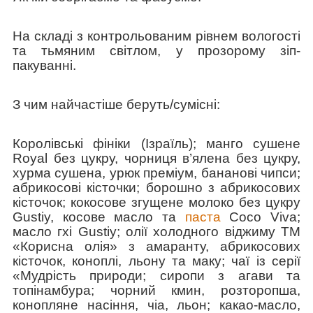
На складі з контрольованим рівнем вологості
та тьмяним світлом, у прозорому зіп-
пакуванні.
З чим найчастіше беруть/cумісні:
Королівські фініки (Ізраїль); манго сушене
Royal без цукру, чорниця в’ялена без цукру,
хурма сушена, урюк преміум, бананові чипси;
абрикосові кісточки; борошно з абрикосових
кісточок; кокосове згущене молоко без цукру
Gustiy, косове масло та
паста
Сoco Viva;
масло гхі Gustiy; олії холодного віджиму ТМ
«Корисна олія» з амаранту, абрикосових
кісточок, коноплі, льону та маку; чаї із серії
«Мудрість природи; сиропи з агави та
топінамбура; чорний кмин, розторопша,
конопляне насіння, чіа, льон; какао-масло,