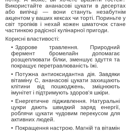
Використайте ананасові цукати в десертах
або випічці — вони стануть незабутнім
акцентом у ваших кексах чи торті. Пориньте у
світ тропіків і нехай кожен шматочок стане
частинкою радісної кулінарної пригоди.
Корисні властивості:
Здорове травлення
. Природний
фермент бромелайн допомагає
розщеплювати білки, зменшує здуття та
покращує перетравлюваність їжі.
Потужна антиоксидантна дія
. Завдяки
вітаміну С, ананасові цукати захищають
клітини від пошкоджень, зміцнюють
імунітет і підтримують здоров'я шкіри.
Енергетичне підживлення
. Натуральні
цукри дають швидкий заряд енергії,
роблячи цукати чудовим перекусом для
активних людей.
Покращення настрою
. Магній та вітамін