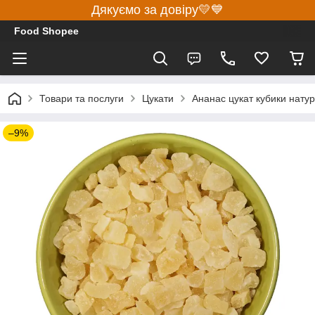
Дякуємо за довіру💛💙
Food Shopee
Товари та послуги
Цукати
Ананас цукат кубики натур
–9%