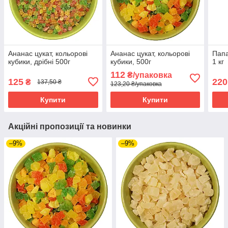
Ананас цукат, кольорові
Ананас цукат, кольорові
Папа
кубики, дрібні 500г
кубики, 500г
1 кг
112
₴/упаковка
125
220
₴
137,50 ₴
123,20 ₴/упаковка
Купити
Купити
Акційні пропозиції та новинки
–9%
–9%