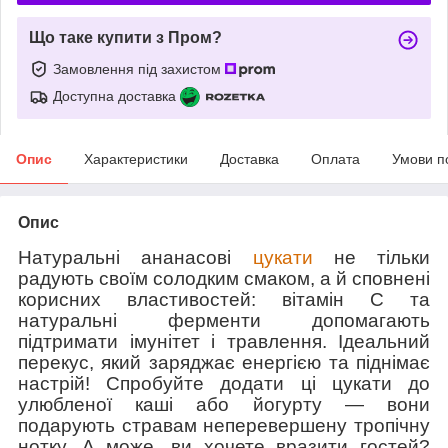
Що таке купити з Пром?
Замовлення під захистом
Доступна доставка
Опис
Характеристики
Доставка
Оплата
Умови п
Опис
Натуральні ананасові
цукати
не тільки
радують своїм солодким смаком, а й сповнені
корисних властивостей: вітамін С та
натуральні ферменти допомагають
підтримати імунітет і травлення. Ідеальний
перекус, який заряджає енергією та піднімає
настрій! Спробуйте додати ці цукати до
улюбленої каші або йогурту — вони
подарують стравам неперевершену тропічну
нотку. А може, ви хочете вразити гостей?