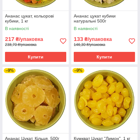
Ананас цукат, кольорові
Ананас цукат кубики
кубики, 1 кг
натуральні 500г
В наявності
В наявності
217
133
₴/упаковка
₴/упаковка
238,70 ₴/упаковка
146,30 ₴/упаковка
Купити
Купити
–9%
–9%
Ананас Цукат, Кільця, 500г
Кумкват Цукат "Лимон", 1 кг