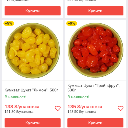
Купити
Купити
–9%
–9%
Кумкват Цукат "Грейпфрут",
Кумкват Цукат "Лимон", 500г
500г
В наявності
В наявності
138
135
₴/упаковка
₴/упаковка
151,80 ₴/упаковка
148,50 ₴/упаковка
Купити
Купити