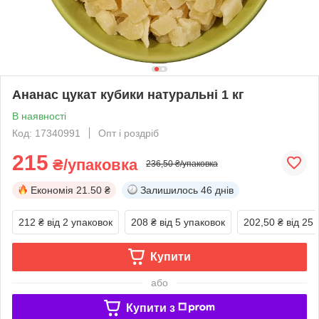
Ананас цукат кубики натуральні 1 кг
В наявності
Код: 17340991
Опт і роздріб
215
₴/упаковка
236,50 ₴/упаковка
Економія
21.50 ₴
Залишилось
46 днів
212 ₴
від 2 упаковок
208 ₴
від 5 упаковок
202,50 ₴
від 25
Купити
або
Купити з