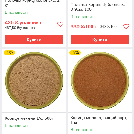
Палочка кориці маленька, 1
Паличка Кориці Цейлонська
кг
8-9см, 100г
В наявності
В наявності
425
₴/упаковка
330
₴/100 г
363 ₴/100 г
467,50 ₴/упаковка
Купити
Купити
–9%
–9%
Кориця мелена, вищий сорт,
Кориця мелена 1/с, 500г
1 кг
В наявності
В наявності