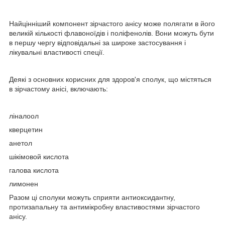
Найцінніший компонент зірчастого анісу може полягати в його
великій кількості флавоноїдів і поліфенолів. Вони можуть бути
в першу чергу відповідальні за широке застосування і
лікувальні властивості спеції.
Деякі з основних корисних для здоров'я сполук, що містяться
в зірчастому анісі, включають:
ліналоол
кверцетин
анетол
шікімовой кислота
галова кислота
лимонен
Разом ці сполуки можуть сприяти антиоксидантну,
протизапальну та антимікробну властивостями зірчастого
анісу.