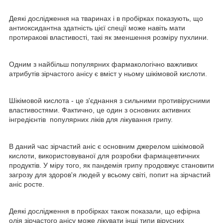
Деякі дослідження на тваринах і в пробірках показують, що
антиоксидантна здатність цієї спеції може навіть мати
протиракові властивості, такі як зменшення розміру пухлини.
Одним з найбільш популярних фармакологічно важливих
атрибутів зірчастого анісу є вміст у ньому шікімовой кислоти.
Шікімовой кислота - це з'єднання з сильними противірусними
властивостями. Фактично, це один з основних активних
інгредієнтів популярних ліків для лікування грипу.
В даний час зірчастий аніс є основним джерелом шікімовой
кислоти, використовуваної для розробки фармацевтичних
продуктів. У міру того, як пандемія грипу продовжує становити
загрозу для здоров'я людей у ​​всьому світі, попит на зірчастий
аніс росте.
Деякі дослідження в пробірках також показали, що ефірна
олія зірчастого анісу може лікувати інші типи вірусних