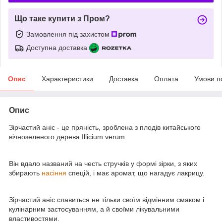
Що таке купити з Пром?
Замовлення під захистом
Доступна доставка
Опис
Характеристики
Доставка
Оплата
Умови п
Опис
Зірчастий аніс - це пряність, зроблена з плодів китайського
вічнозеленого дерева Illicium verum.
Він вдало названий на честь стручків у формі зірки, з яких
збирають
насіння
спецій, і має аромат, що нагадує лакрицу.
Зірчастий аніс славиться не тільки своїм відмінним смаком і
кулінарним застосуванням, а й своїми лікувальними
властивостями.