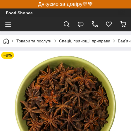
Дякуємо за довіру💛💙
Food Shopee
Товари та послуги
Спеції, прянощі, приправи
Бад'ян 
–9%