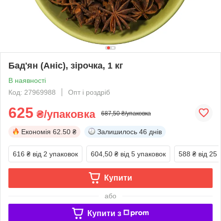
Бад'ян (Аніс), зірочка, 1 кг
В наявності
Код: 27969988
Опт і роздріб
625
₴/упаковка
687,50 ₴/упаковка
Економія
62.50 ₴
Залишилось
46 днів
616 ₴
від 2 упаковок
604,50 ₴
від 5 упаковок
588 ₴
від 25
Купити
або
Купити з