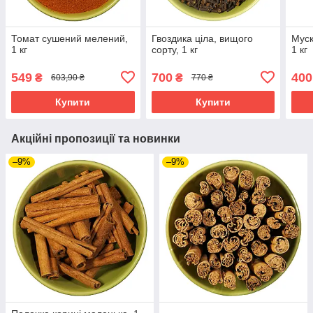
Томат сушений мелений,
Гвоздика ціла, вищого
Муск
1 кг
сорту, 1 кг
1 кг
549
700
400
₴
₴
603,90 ₴
770 ₴
Купити
Купити
Акційні пропозиції та новинки
–9%
–9%