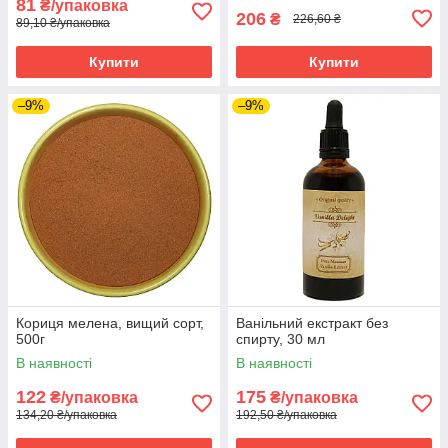
81
₴/упаковка
206
₴
226,60 ₴
89,10 ₴/упаковка
Купити
Купити
–9%
–9%
Кориця мелена, вищий сорт,
Ванільний екстракт без
500г
спирту, 30 мл
В наявності
В наявності
122
175
₴/упаковка
₴/упаковка
134,20 ₴/упаковка
192,50 ₴/упаковка