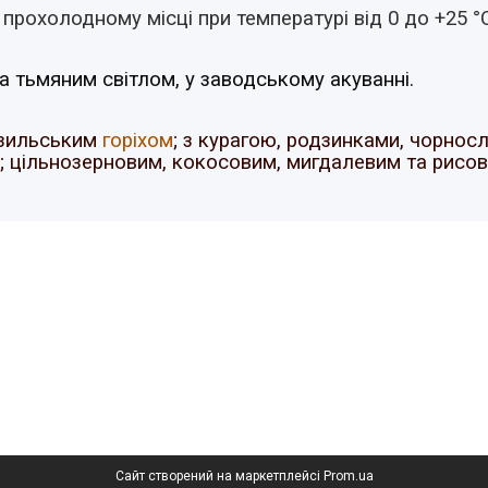
 прохолодному місці при температурі від 0 до +25 °C
а тьмяним світлом, у заводському акуванні.
азильським
горіхом
; з курагою, родзинками, чорно
ю; цільнозерновим, кокосовим, мигдалевим та рис
Сайт створений на маркетплейсі
Prom.ua