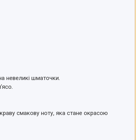
на невеликі шматочки.
’ясо.
краву смакову ноту, яка стане окрасою