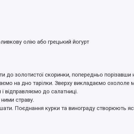
и
ливкову олію або грецький йогурт
ти до золотистої скоринки, попередньо порізавши 
аємо на дно тарілки. Зверху викладаємо охололе м
і відправляємо до салатниці.
 ними страву.
шати. Поєднання курки та винограду створюють яс