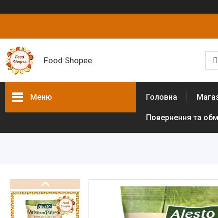
Food Shopee
Меню
Головна
Мага
Повернення та обм
Товари та послуги
Горіхи
Сухофрукти
Цукати
Біологічно активні добавки
Борошно різних культур (без
глютенове)
Цукрозамінники,