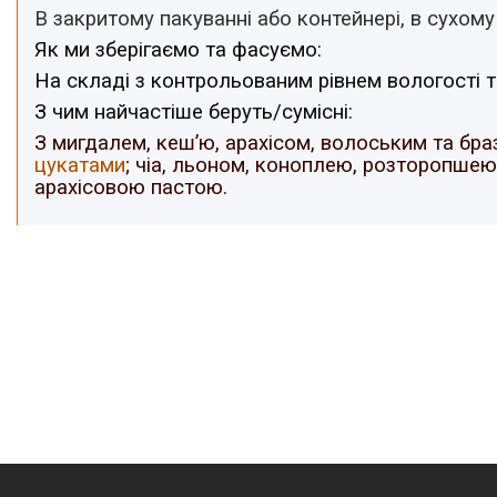
В закритому пакуванні або контейнері, в сухому
Як ми зберігаємо та фасуємо:
На
складі з контрольованим рівнем вологості т
З чим найчастіше беруть/cумісні:
З мигдалем, кеш’ю, арахісом, волоським та бр
цукатами
; чіа, льоном, коноплею, розторопше
арахісовою пастою.