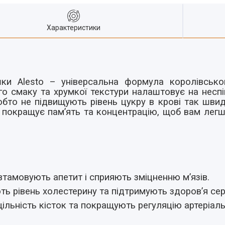
Характеристики
ки Alesto – універсальна формула королівськог
о смаку та хрумкої текстури налаштовує на несп
обто не підвищують рівень цукру в крові так швид
 В покращує пам’ять та концентрацію, щоб вам легш
тамовують апетит і сприяють зміцненню м’язів.
ть рівень холестерину та підтримують здоров’я сер
ільність кісток та покращують регуляцію артеріаль