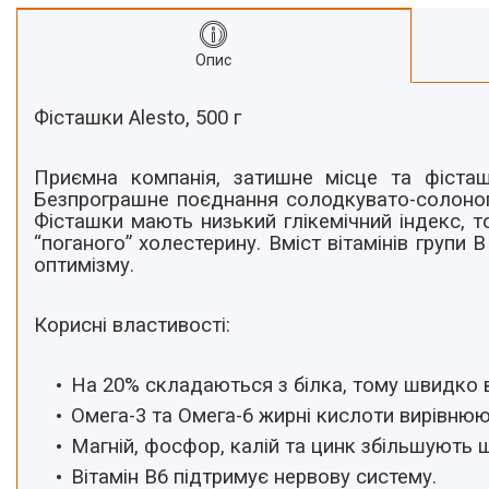
Про нас
Опис
Відгуки
Фісташки Alesto, 500 г
Приємна компанія, затишне місце та фісташ
Безпрограшне поєднання солодкувато-солоног
Фісташки мають низький глікемічний індекс, т
“поганого” холестерину. Вміст вітамінів групи
оптимізму.
Корисні властивості:
На 20% складаються з білка, тому швидко в
Омега-3 та Омега-6 жирні кислоти вирівнюю
Магній, фосфор, калій та цинк збільшують щ
Вітамін В6 підтримує нервову систему.