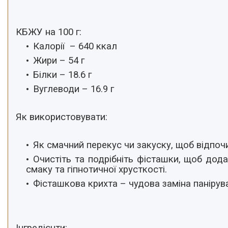
КБЖУ на 100 г:
Калорії – 640 ккал
Жири – 54 г
Білки – 18.6 г
Вуглеводи – 16.9 г
Як використовувати:
Як смачний перекус чи закуску, щоб відпочи
Очистіть та подрібніть фісташки, щоб дода
смаку та гіпнотичної хрусткості.
Фісташкова крихта – чудова заміна панірува