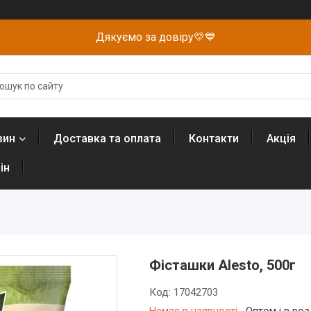
Дякуємо за довіру💛💙
зин
Доставка та оплата
Контакти
Акція
ін
Фісташки Alesto, 500г
Код:
17042703