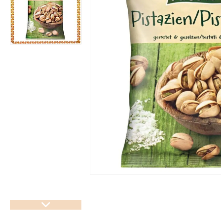
підсолоджувачі
Суперфуды
Рослинні олії першого
холодного віджиму
Топлена олія ГХІ
Яблучний оцет
Пасти
Спеції, прянощі, приправи
Какао продукти
Чай
Консерви
Східні солодощі
Натуральна косметика
Сухе молоко
Сублімована їжа
Крупи, насіння, бобові
Желатин, загусники